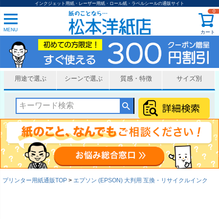
インクジェット用紙・レーザー用紙・ロール紙・ラベルシールの通販サイト
0
MENU
カート
用途で選ぶ
シーンで選ぶ
質感・特徴
サイズ別
プリンター用紙通販TOP
エプソン (EPSON) 大判用 互換・リサイクルインク