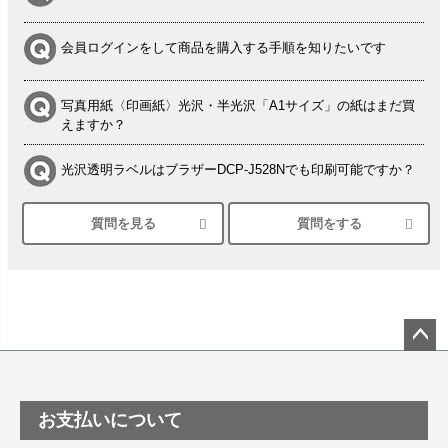
会員ログインをして商品を購入する手順を知りたいです
写真用紙〈印画紙〉光沢・半光沢「A1サイズ」の紙はまだ買
えますか？
光沢透明ラベルはブラザーDCP-J528Nでも印刷可能ですか？
質問を見る
質問をする
シルバーペーパーにEPSON EP-30VAで印刷するときの設定
は？
竹尾 DEEP UVヴァンヌーボ スノーホワイトは 大判プリンタ
ーSC-P8050に対応してますか
塩ビのロール紙で離型紙が透明の商品はありますか
ペー
ジト
ップ
つや消し半透明ラベルのロールタイプはありますか？
お支払いについて
へ