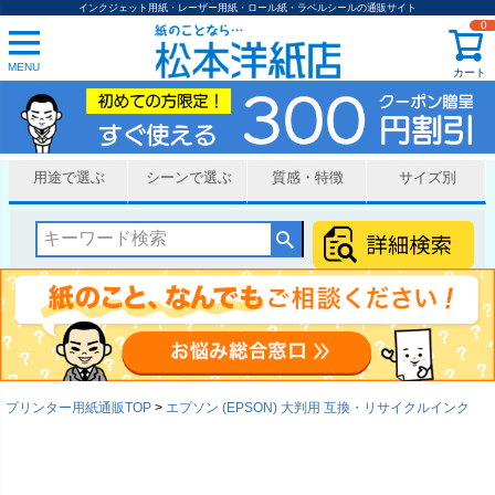
インクジェット用紙・レーザー用紙・ロール紙・ラベルシールの通販サイト
0
MENU
カート
用途で選ぶ
シーンで選ぶ
質感・特徴
サイズ別
プリンター用紙通販TOP
エプソン (EPSON) 大判用 互換・リサイクルインク