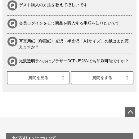
ゲスト購入の方法を教えてほしいです
会員ログインをして商品を購入する手順を知りたいです
写真用紙〈印画紙〉光沢・半光沢「A1サイズ」の紙はまだ買
えますか？
光沢透明ラベルはブラザーDCP-J528Nでも印刷可能ですか？
質問を見る
質問をする
シルバーペーパーにEPSON EP-30VAで印刷するときの設定
は？
竹尾 DEEP UVヴァンヌーボ スノーホワイトは 大判プリンタ
ーSC-P8050に対応してますか
塩ビのロール紙で離型紙が透明の商品はありますか
ペー
ジト
ップ
つや消し半透明ラベルのロールタイプはありますか？
お支払いについて
へ