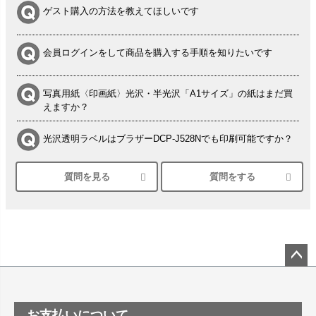
ゲスト購入の方法を教えてほしいです
会員ログインをして商品を購入する手順を知りたいです
写真用紙〈印画紙〉光沢・半光沢「A1サイズ」の紙はまだ買
えますか？
光沢透明ラベルはブラザーDCP-J528Nでも印刷可能ですか？
質問を見る
質問をする
シルバーペーパーにEPSON EP-30VAで印刷するときの設定
は？
竹尾 DEEP UVヴァンヌーボ スノーホワイトは 大判プリンタ
ーSC-P8050に対応してますか
塩ビのロール紙で離型紙が透明の商品はありますか
ペー
ジト
ップ
つや消し半透明ラベルのロールタイプはありますか？
お支払いについて
へ