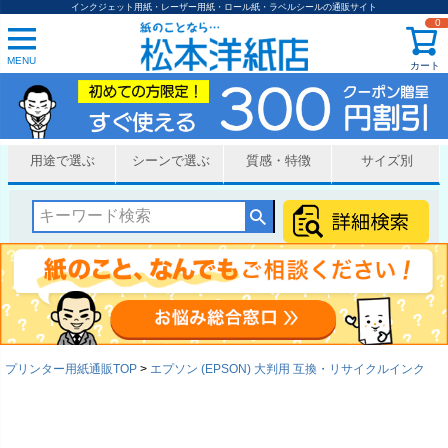
インクジェット用紙・レーザー用紙・ロール紙・ラベルシールの通販サイト
0
MENU
カート
用途で選ぶ
シーンで選ぶ
質感・特徴
サイズ別
プリンター用紙通販TOP
エプソン (EPSON) 大判用 互換・リサイクルインク