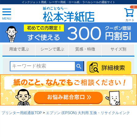
インクジェット用紙・レーザー用紙・ロール紙・ラベルシールの通販サイト
0
MENU
カート
用途で選ぶ
シーンで選ぶ
質感・特徴
サイズ別
プリンター用紙通販TOP
エプソン (EPSON) 大判用 互換・リサイクルインク