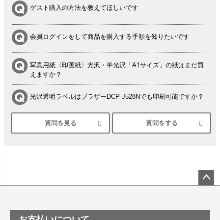
ゲスト購入の方法を教えてほしいです
会員ログインをして商品を購入する手順を知りたいです
写真用紙〈印画紙〉光沢・半光沢「A1サイズ」の紙はまだ買
えますか？
光沢透明ラベルはブラザーDCP-J528Nでも印刷可能ですか？
質問を見る
質問をする
シルバーペーパーにEPSON EP-30VAで印刷するときの設定
は？
竹尾 DEEP UVヴァンヌーボ スノーホワイトは 大判プリンタ
ーSC-P8050に対応してますか
塩ビのロール紙で離型紙が透明の商品はありますか
ペー
ジト
ップ
つや消し半透明ラベルのロールタイプはありますか？
お支払いについて
へ