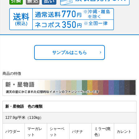
サンプルはこちら
商品の特徴
新・星物語 色の種類
127.9g/平米（110kg）
マーガレ
シャーベ
ミラー(廃
パウダー
バナナ
カレント
ット
ット
色）