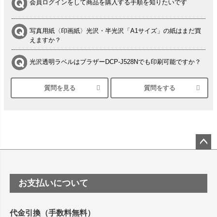
会員ログインをして商品を購入する手順を知りたいです
写真用紙〈印画紙〉光沢・半光沢「A1サイズ」の紙はまだ買
えますか？
光沢透明ラベルはブラザーDCP-J528Nでも印刷可能ですか？
質問を見る
質問をする
シルバーペーパーにEPSON EP-30VAで印刷するときの設定
は？
竹尾 DEEP UVヴァンヌーボ スノーホワイトは 大判プリンタ
ーSC-P8050に対応してますか
塩ビのロール紙で離型紙が透明の商品はありますか
ペー
ジト
ップ
つや消し半透明ラベルのロールタイプはありますか？
お支払いについて
へ
縦420mm×横650mmの包装紙に適した紙はありますか？
代金引換（手数料無料）