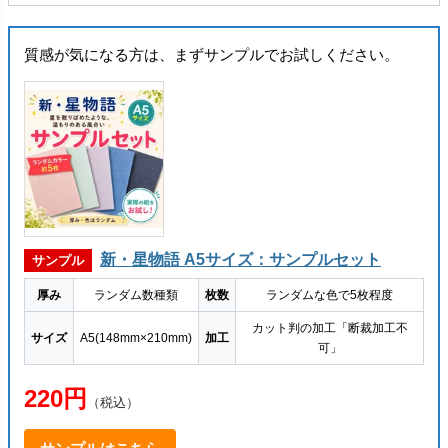
質感が気になる方は、まずサンプルでお試しください。
新・星物語 A5サイズ：サンプルセット
サンプル
厚み
ランダム数種類
枚数
ランダムな色で5枚程度
カット判の加工「断裁加工不
サイズ
A5(148mm×210mm)
加工
可」
220円
（税込）