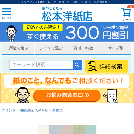
インクジェット用紙・レーザー用紙・ロール紙・ラベルシールの通販サイト
0
MENU
カート
用途で選ぶ
シーンで選ぶ
質感・特徴
サイズ別
プリンター用紙通販TOP
新・星物語