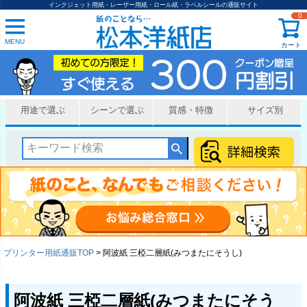
インクジェット用紙・レーザー用紙・ロール紙・ラベルシールの通販サイト
0
MENU
カート
用途で選ぶ
シーンで選ぶ
質感・特徴
サイズ別
プリンター用紙通販TOP
阿波紙 三椏二層紙(みつまたにそうし)
阿波紙 三椏二層紙(みつまたにそう