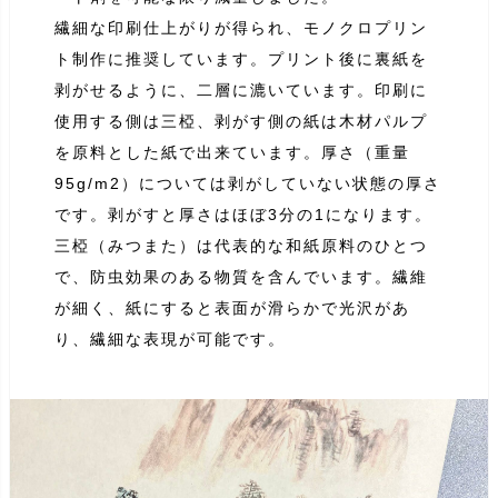
繊細な印刷仕上がりが得られ、モノクロプリン
ト制作に推奨しています。プリント後に裏紙を
剥がせるように、二層に漉いています。印刷に
使用する側は三椏、剥がす側の紙は木材パルプ
を原料とした紙で出来ています。厚さ（重量
95g/m2）については剥がしていない状態の厚さ
です。剥がすと厚さはほぼ3分の1になります。
三椏（みつまた）は代表的な和紙原料のひとつ
で、防虫効果のある物質を含んでいます。繊維
が細く、紙にすると表面が滑らかで光沢があ
り、繊細な表現が可能です。