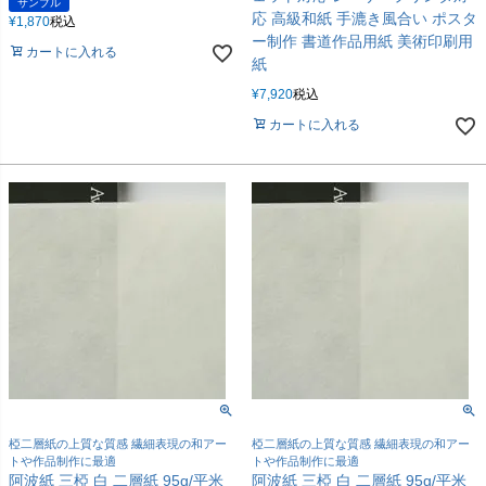
サンプル
応 高級和紙 手漉き風合い ポスタ
¥
1,870
税込
ー制作 書道作品用紙 美術印刷用
カートに入れる
紙
¥
7,920
税込
カートに入れる
椏二層紙の上質な質感 繊細表現の和アー
椏二層紙の上質な質感 繊細表現の和アー
トや作品制作に最適
トや作品制作に最適
阿波紙 三椏 白 二層紙 95g/平米
阿波紙 三椏 白 二層紙 95g/平米