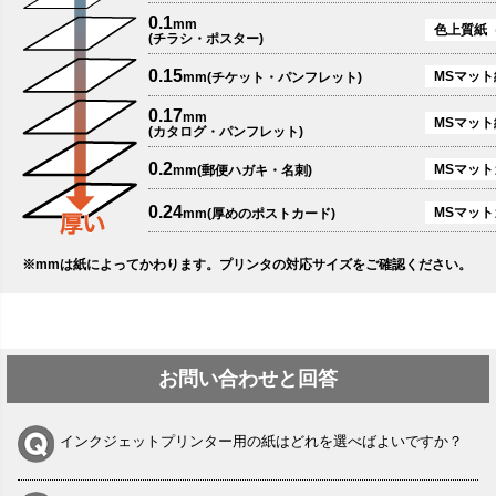
0.1
mm
色上質紙
(チラシ・ポスター)
0.15
MSマット紙
mm(チケット・パンフレット)
0.17
mm
MSマット
(カタログ・パンフレット)
0.2
MSマットカ
mm(郵便ハガキ・名刺)
0.24
MSマット
mm(厚めのポストカード)
※mmは紙によってかわります。プリンタの対応サイズをご確認ください。
お問い合わせと回答
インクジェットプリンター用の紙はどれを選べばよいですか？