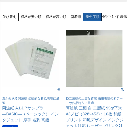
価格が安い順
価格が高い順
新着順
優先度順
4
件中
1
-
4
件表示
並び替え
温かみある阿波紙 伝統的な和紙表現に最
椏二層紙の上質な質感 繊細表現の和アー
適
トや作品制作に最適
阿波紙 A.I.J.P.サンプラー
阿波紙 三椏 白 二層紙 95g/平米
―BASIC―（ベーシック） イン
A3ノビ（328×453)：10枚 和紙
クジェット 厚手 名刺 高級
プリント 和風デザイン インクジ
ェット対応 レーザープリンタ対