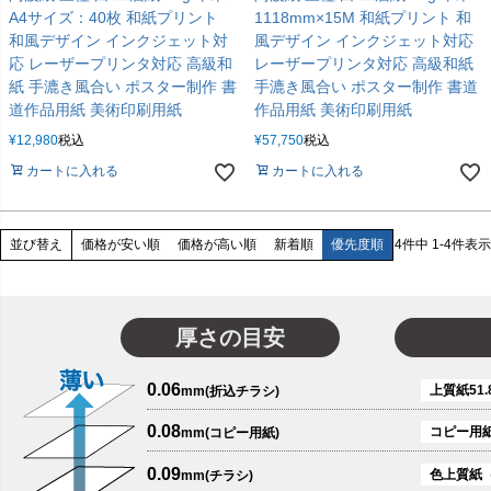
A4サイズ：40枚 和紙プリント
1118mm×15M 和紙プリント 和
和風デザイン インクジェット対
風デザイン インクジェット対応
応 レーザープリンタ対応 高級和
レーザープリンタ対応 高級和紙
紙 手漉き風合い ポスター制作 書
手漉き風合い ポスター制作 書道
道作品用紙 美術印刷用紙
作品用紙 美術印刷用紙
¥
12,980
税込
¥
57,750
税込
カートに入れる
カートに入れる
価格が安い順
価格が高い順
新着順
優先度順
4
件中
1
-
4
件表示
並び替え
厚さの目安
0.06
上質紙51.
mm(折込チラシ)
0.08
コピー用
mm(コピー用紙)
0.09
色上質紙
mm(チラシ)