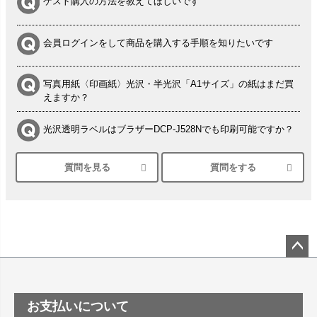
ゲスト購入の方法を教えてほしいです
会員ログインをして商品を購入する手順を知りたいです
写真用紙〈印画紙〉光沢・半光沢「A1サイズ」の紙はまだ買
えますか？
光沢透明ラベルはブラザーDCP-J528Nでも印刷可能ですか？
質問を見る
質問をする
シルバーペーパーにEPSON EP-30VAで印刷するときの設定
は？
竹尾 DEEP UVヴァンヌーボ スノーホワイトは 大判プリンタ
ーSC-P8050に対応してますか
塩ビのロール紙で離型紙が透明の商品はありますか
ペー
ジト
ップ
つや消し半透明ラベルのロールタイプはありますか？
お支払いについて
へ