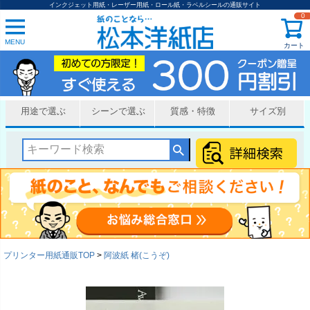
インクジェット用紙・レーザー用紙・ロール紙・ラベルシールの通販サイト
0
MENU
カート
用途で選ぶ
シーンで選ぶ
質感・特徴
サイズ別
プリンター用紙通販TOP
阿波紙 楮(こうぞ)