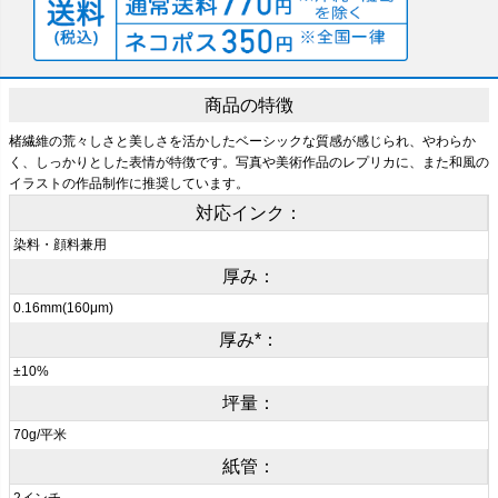
商品の特徴
楮繊維の荒々しさと美しさを活かしたベーシックな質感が感じられ、やわらか
く、しっかりとした表情が特徴です。写真や美術作品のレプリカに、また和風の
イラストの作品制作に推奨しています。
対応インク：
染料・顔料兼用
厚み：
0.16mm(160μm)
厚み*：
±10%
坪量：
70g/平米
紙管：