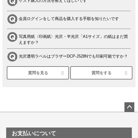
ゲスト購入の方法を教えてほしいです
会員ログインをして商品を購入する手順を知りたいです
写真用紙〈印画紙〉光沢・半光沢「A1サイズ」の紙はまだ買
えますか？
光沢透明ラベルはブラザーDCP-J528Nでも印刷可能ですか？
質問を見る
質問をする
シルバーペーパーにEPSON EP-30VAで印刷するときの設定
は？
竹尾 DEEP UVヴァンヌーボ スノーホワイトは 大判プリンタ
ーSC-P8050に対応してますか
塩ビのロール紙で離型紙が透明の商品はありますか
ペー
ジト
ップ
つや消し半透明ラベルのロールタイプはありますか？
お支払いについて
へ