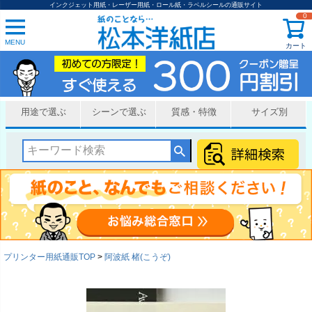
インクジェット用紙・レーザー用紙・ロール紙・ラベルシールの通販サイト
0
MENU
カート
用途で選ぶ
シーンで選ぶ
質感・特徴
サイズ別
プリンター用紙通販TOP
阿波紙 楮(こうぞ)