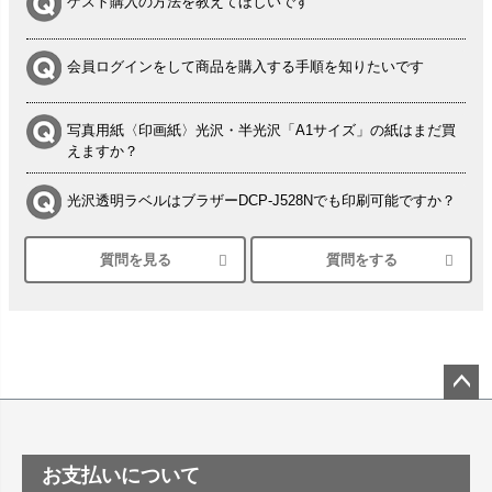
ゲスト購入の方法を教えてほしいです
会員ログインをして商品を購入する手順を知りたいです
写真用紙〈印画紙〉光沢・半光沢「A1サイズ」の紙はまだ買
えますか？
光沢透明ラベルはブラザーDCP-J528Nでも印刷可能ですか？
質問を見る
質問をする
シルバーペーパーにEPSON EP-30VAで印刷するときの設定
は？
竹尾 DEEP UVヴァンヌーボ スノーホワイトは 大判プリンタ
ーSC-P8050に対応してますか
塩ビのロール紙で離型紙が透明の商品はありますか
ペー
ジト
ップ
つや消し半透明ラベルのロールタイプはありますか？
お支払いについて
へ