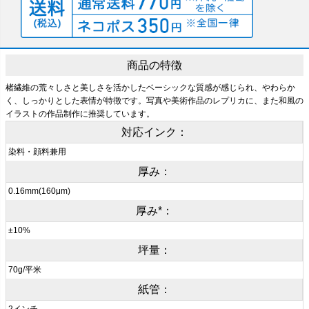
商品の特徴
楮繊維の荒々しさと美しさを活かしたベーシックな質感が感じられ、やわらか
く、しっかりとした表情が特徴です。写真や美術作品のレプリカに、また和風の
イラストの作品制作に推奨しています。
対応インク：
染料・顔料兼用
厚み：
0.16mm(160μm)
厚み*：
±10%
坪量：
70g/平米
紙管：