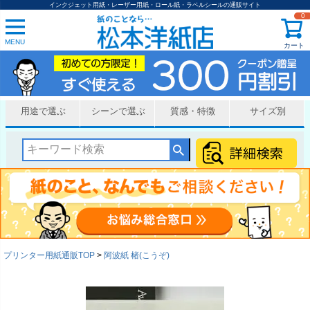
インクジェット用紙・レーザー用紙・ロール紙・ラベルシールの通販サイト
0
MENU
カート
用途で選ぶ
シーンで選ぶ
質感・特徴
サイズ別
プリンター用紙通販TOP
阿波紙 楮(こうぞ)