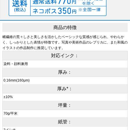
商品の特徴
楮繊維の荒々しさと美しさを活かしたベーシックな質感が感じられ、やわらか
く、しっかりとした表情が特徴です。写真や美術作品のレプリカに、また和風の
イラストの作品制作に推奨しています。
対応インク：
染料・顔料兼用
厚み：
0.16mm(160μm)
厚み*：
±10%
坪量：
70g/平米
紙管：