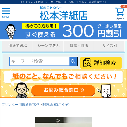
インクジェット用紙・レーザー用紙・ロール紙・ラベルシールの通販サイト
0
MENU
カート
用途で選ぶ
シーンで選ぶ
質感・特徴
サイズ別
プリンター用紙通販TOP
阿波紙 楮(こうぞ)