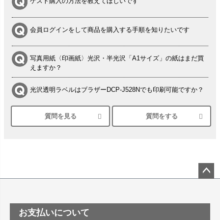
ゲスト購入の方法を教えてほしいです
会員ログインをして商品を購入する手順を知りたいです
写真用紙〈印画紙〉光沢・半光沢「A1サイズ」の紙はまだ買
えますか？
光沢透明ラベルはブラザーDCP-J528Nでも印刷可能ですか？
質問を見る
質問をする
シルバーペーパーにEPSON EP-30VAで印刷するときの設定
は？
竹尾 DEEP UVヴァンヌーボ スノーホワイトは 大判プリンタ
ーSC-P8050に対応してますか
塩ビのロール紙で離型紙が透明の商品はありますか
ペー
ジト
ップ
つや消し半透明ラベルのロールタイプはありますか？
お支払いについて
へ