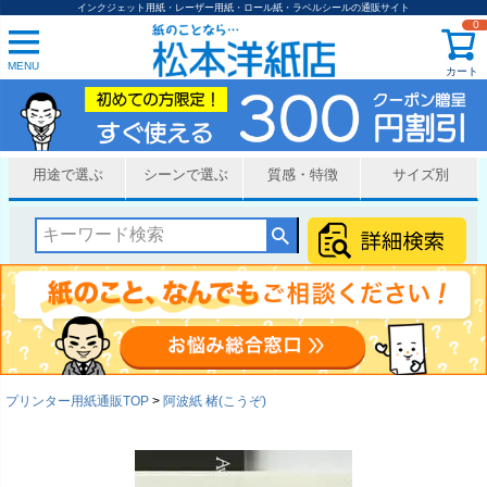
インクジェット用紙・レーザー用紙・ロール紙・ラベルシールの通販サイト
0
MENU
カート
用途で選ぶ
シーンで選ぶ
質感・特徴
サイズ別
プリンター用紙通販TOP
阿波紙 楮(こうぞ)