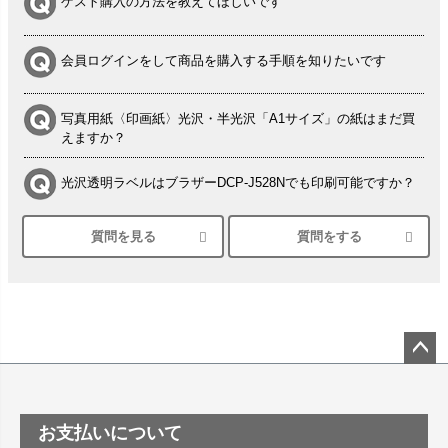
ゲスト購入の方法を教えてほしいです
会員ログインをして商品を購入する手順を知りたいです
写真用紙〈印画紙〉光沢・半光沢「A1サイズ」の紙はまだ買
えますか？
光沢透明ラベルはブラザーDCP-J528Nでも印刷可能ですか？
質問を見る
質問をする
シルバーペーパーにEPSON EP-30VAで印刷するときの設定
は？
竹尾 DEEP UVヴァンヌーボ スノーホワイトは 大判プリンタ
ーSC-P8050に対応してますか
塩ビのロール紙で離型紙が透明の商品はありますか
ペー
ジト
ップ
つや消し半透明ラベルのロールタイプはありますか？
お支払いについて
へ