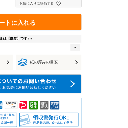
お気に入りに登録する
ートに入れる
ルは【廃盤】です）
(
必
須
紙の厚みの目安
)