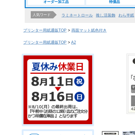
オーダー加工品
特価品
人気ワード
ラミネートロール
推し活装飾
わら半紙
プリンター用紙通販TOP
両面マット紙色付き
プリンター用紙通販TOP
A2