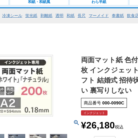
和紙・和紙風
わら半紙
冷凍シール
蛍光紙
剥離紙
透明
和紙
長尺
マーメイド
奉書紙
飲食
両面マット紙 色付き
枚 インクジェット
フト 結婚式 招待状
い 裏写りしない
商品番号
000-0090C
インクジェット
¥
26,180
税込