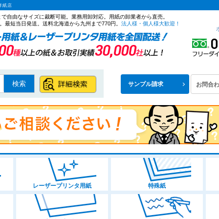
洋紙店
ズまで自由なサイズに裁断可能。業務用卸対応。用紙の卸業者から直売。
。最短当日発送。送料北海道から九州まで770円。
法人様・個人様大歓迎！
検索
サンプル請求
お問合
レーザープリンタ用紙
特殊紙