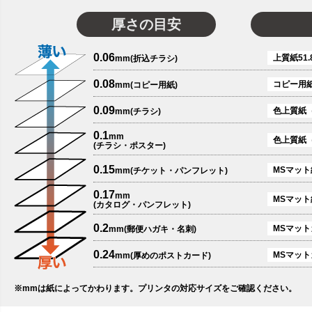
厚さの目安
0.06
上質紙51.
mm(折込チラシ)
0.08
コピー用
mm(コピー用紙)
0.09
色上質紙
mm(チラシ)
0.1
mm
色上質紙
(チラシ・ポスター)
0.15
MSマット紙
mm(チケット・パンフレット)
0.17
mm
MSマット
(カタログ・パンフレット)
0.2
MSマットカ
mm(郵便ハガキ・名刺)
0.24
MSマット
mm(厚めのポストカード)
※mmは紙によってかわります。プリンタの対応サイズをご確認ください。