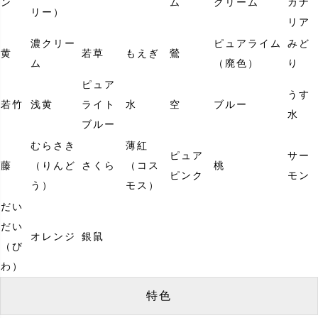
ン
ム
クリーム
カナ
リー）
リア
濃クリー
ピュアライム
みど
黄
若草
もえぎ
鶯
ム
（廃色）
り
ピュア
うす
若竹
浅黄
ライト
水
空
ブルー
水
ブルー
むらさき
薄紅
ピュア
サー
藤
（りんど
さくら
（コス
桃
ピンク
モン
う）
モス）
だい
だい
オレンジ
銀鼠
（び
わ）
特色