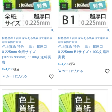
特色黒の上質紙 深みある黒表現で案内表
特色黒の上質紙 深みある黒表現で案内表
示や装飾に最適
示や装飾に最適
色上質紙 特色 「黒」 超厚口
色上質紙 特色 「黒」 超厚口
0.225mm 全紙サイズ
0.225mm B1サイズ：100枚 送料
(1091×788mm)：100枚 送料実
実費
費
¥
24,200
税込
¥
24,200
税込
カートに入れる
カートに入れる