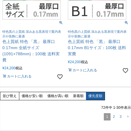
特色黒の上質紙 深みある黒表現で案内表
特色黒の上質紙 深みある黒表現で案内表
示や装飾に最適
示や装飾に最適
色上質紙 特色 「黒」 最厚口
色上質紙 特色 「黒」 最厚口
0.17mm 全紙サイズ
0.17mm B1サイズ：100枚 送料
(1091×788mm)：100枚 送料実
実費
費
¥
24,200
税込
¥
24,200
税込
カートに入れる
カートに入れる
価格が安い順
価格が高い順
新着順
優先度順
並び替え
72
件中
1
-
30
件表示
1
2
3