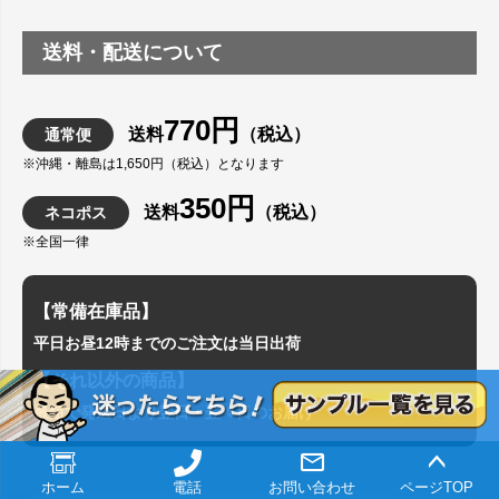
送料・配送について
770円
送料
（税込）
通常便
※沖縄・離島は1,650円（税込）となります
350円
送料
（税込）
ネコポス
※全国一律
【常備在庫品】
平日お昼12時までのご注文は当日出荷
【それ以外の商品】
最短で発送日より翌日・翌々日のお届け
ホーム
電話
お問い合わせ
ページTOP