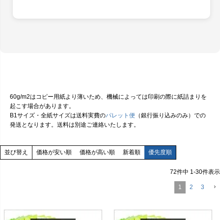
60g/m2はコピー用紙より薄いため、機械によっては印刷の際に紙詰まりを
起こす場合があります。
B1サイズ・全紙サイズは送料実費の
パレット便
（銀行振り込みのみ）での
発送となります。送料は別途ご連絡いたします。
価格が安い順
価格が高い順
新着順
優先度順
並び替え
72
件中
1
-
30
件表示
1
2
3