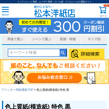
インクジェット用紙・レーザー用紙・ロール紙・ラベルシールの通販サイト
0
MENU
カート
用途で選ぶ
シーンで選ぶ
質感・特徴
サイズ別
プリンター用紙通販TOP
色上質紙(模造紙) 特色 黒
色上質紙(模造紙) 特色 黒