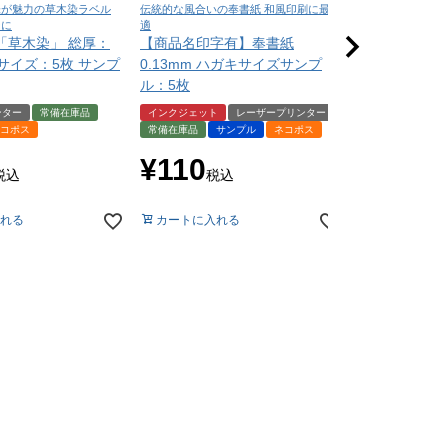
味が魅力の草木染ラベル
伝統的な風合いの奉書紙 和風印刷に最
深い色味と上質な質
ンに
適
印刷に最適
「草木染」 総厚：
【商品名印字有】奉書紙
NTラシャ A
A4サイズ：5枚 サンプ
0.13mm ハガキサイズサンプ
（お試し用紙
ル：5枚
届いてからの
ンター
常備在庫品
インクジェット
レーザープリンター
サンプル
ネコ
コポス
常備在庫品
サンプル
ネコポス
¥
550
税
¥
110
税込
税込
カートに入れ
れる
カートに入れる