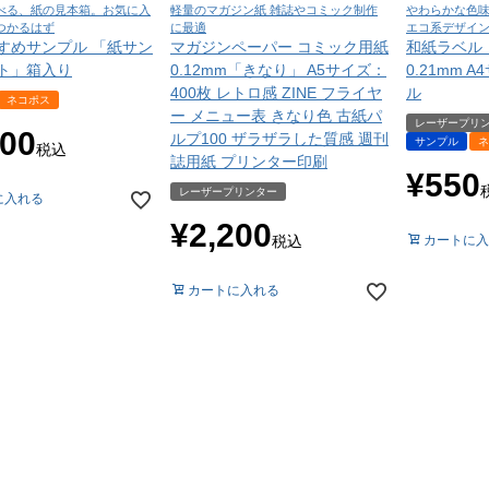
べる、紙の見本箱。お気に入
軽量のマガジン紙 雑誌やコミック制作
やわらかな色
つかるはず
に最適
エコ系デザイ
すめサンプル 「紙サン
マガジンペーパー コミック用紙
和紙ラベル
ト」箱入り
0.12mm「きなり」 A5サイズ：
0.21mm 
400枚 レトロ感 ZINE フライヤ
ル
ネコポス
ー メニュー表 きなり色 古紙パ
レーザープリ
100
ルプ100 ザラザラした質感 週刊
サンプル
ネ
税込
誌用紙 プリンター印刷
¥
550
レーザープリンター
に入れる
¥
2,200
税込
カートに入
カートに入れる