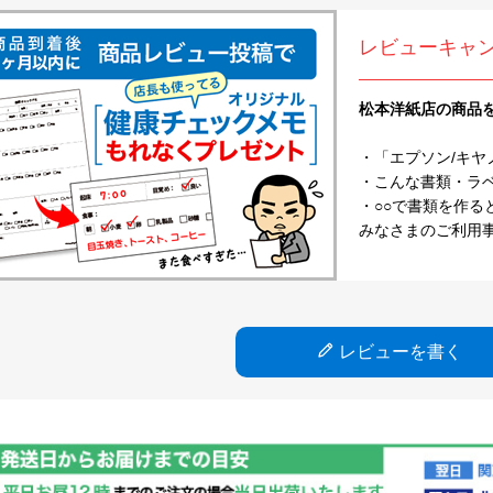
レビューキャ
松本洋紙店の商品
・「エプソン/キヤ
・こんな書類・ラベル
・○○で書類を作る
みなさまのご利用
レビューを書く