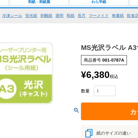
和紙・和紙風
わら半紙
冷凍シール
蛍光紙
剥離紙
透明
和紙
長尺
マーメイド
奉書紙
飲食
MS光沢ラベル A3
商品番号
001-0787A
¥
6,380
税込
カ
紙のサイズの違い