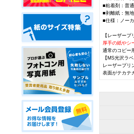
■粘着剤：普
■剥離紙：無
■仕様：ノー
【レーザープ
厚手の紙やシ
通常のコピー
【MS光沢ラ
レーザープリ
表面がテカテ