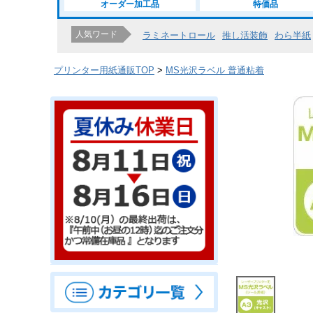
オーダー加工品
特価品
人気ワード
ラミネートロール
推し活装飾
わら半紙
プリンター用紙通販TOP
MS光沢ラベル 普通粘着