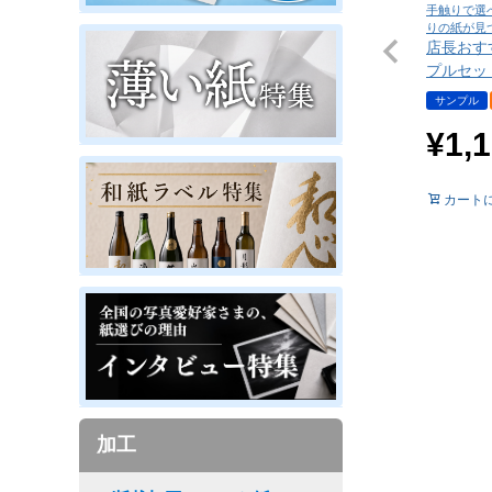
手触りで選
りの紙が見
店長おす
プルセッ
サンプル
¥
1,
カート
加工