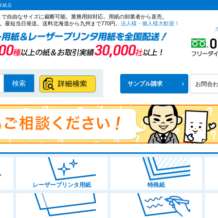
洋紙店
ズまで自由なサイズに裁断可能。業務用卸対応。用紙の卸業者から直売。
。最短当日発送。送料北海道から九州まで770円。
法人様・個人様大歓迎！
検索
サンプル請求
お問合
レーザープリンタ用紙
特殊紙