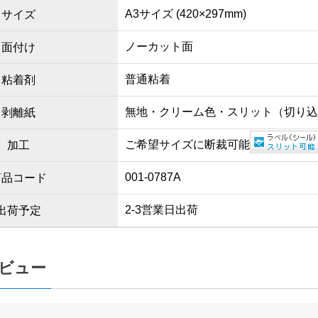
A3サイズ (420×297mm)
サイズ
ノーカット面
面付け
普通粘着
粘着剤
無地・クリーム色・スリット（切り
剥離紙
ご希望サイズに断裁可能
加工
001-0787A
商品コード
2-3営業日出荷
出荷予定
ビュー