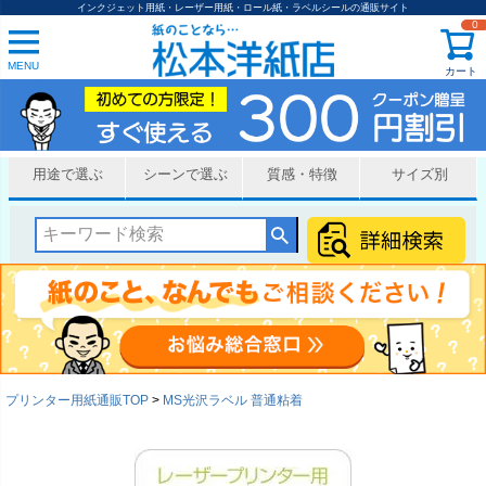
インクジェット用紙・レーザー用紙・ロール紙・ラベルシールの通販サイト
0
MENU
カート
用途で選ぶ
シーンで選ぶ
質感・特徴
サイズ別
プリンター用紙通販TOP
MS光沢ラベル 普通粘着