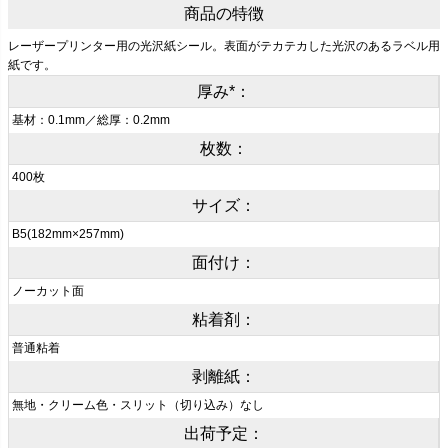
商品の特徴
レーザープリンター用の光沢紙シール。表面がテカテカした光沢のあるラベル用
紙です。
厚み*：
基材：0.1mm／総厚：0.2mm
枚数：
400枚
サイズ：
B5(182mm×257mm)
面付け：
ノーカット面
粘着剤：
普通粘着
剥離紙：
無地・クリーム色・スリット（切り込み）なし
出荷予定：