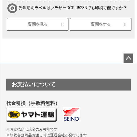
光沢透明ラベルはブラザーDCP-J528Nでも印刷可能ですか？
質問を見る
質問をする
シルバーペーパーにEPSON EP-30VAで印刷するときの設定
は？
竹尾 DEEP UVヴァンヌーボ スノーホワイトは 大判プリンタ
ーSC-P8050に対応してますか
塩ビのロール紙で離型紙が透明の商品はありますか
ペー
ジト
ップ
つや消し半透明ラベルのロールタイプはありますか？
お支払いについて
へ
縦420mm×横650mmの包装紙に適した紙はありますか？
代金引換（手数料無料）
※お支払いは現金のみ可能です
※領収書は商品お渡し時に運送会社が発行します