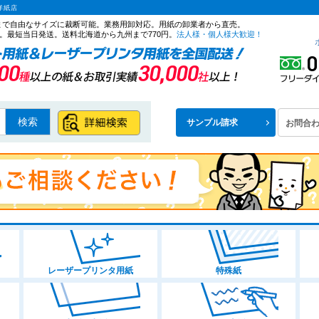
洋紙店
ズまで自由なサイズに裁断可能。業務用卸対応。用紙の卸業者から直売。
。最短当日発送。送料北海道から九州まで770円。
法人様・個人様大歓迎！
検索
サンプル請求
お問合
レーザープリンタ用紙
特殊紙