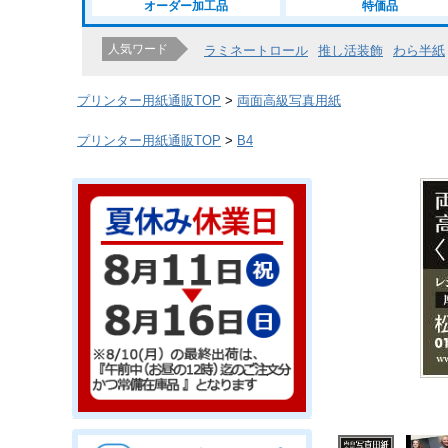
オーダー加工品
特価品
人気ワード
ラミネートロール
推し活装飾
わら半紙
プリンター用紙通販TOP
両面高級写真用紙
プリンター用紙通販TOP
B4