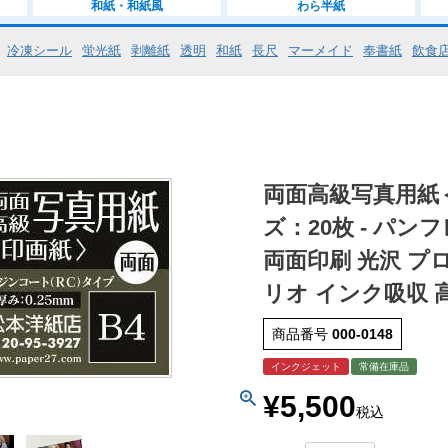
和紙・和紙風
わら半紙
冷凍シール
蛍光紙
剥離紙
透明
和紙
長尺
マーメイド
奉書紙
飲食
両面高級写真用紙＜印
ズ：20枚 - パ
両面印刷 光沢 プ
リオ インク吸収 
商品番号
000-0148
インクジェット
常備在庫品
¥
5,500
税込