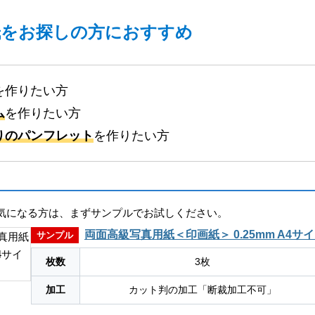
紙をお探しの方におすすめ
を作りたい方
ム
を作りたい方
りのパンフレット
を作りたい方
気になる方は、まずサンプルでお試しください。
両面高級写真用紙＜印画紙＞ 0.25mm A4サ
サンプル
枚数
3枚
加工
カット判の加工「断裁加工不可」