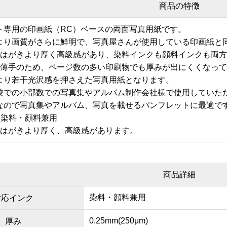
商品の特徴
ト専用の印画紙（RC）ベースの両面写真用紙です。
より画質がさらに鮮明で、写真屋さんが使用している印画紙と
は郵便はがきより厚く高級感があり、染料インクも顔料インクも両
は若干薄手のため、ページ数の多い印刷物でも厚みが出にくくなっ
より若干光沢感を押さえた写真用紙となります。
校での小部数での写真集やアルバム制作会社様で使用していた
なので写真集やアルバム、写真を載せるパンフレットに最適で
：染料・顔料兼用
郵便はがきより厚く、高級感があります。
商品詳細
染料・顔料兼用
対応インク
0.25mm(250μm)
厚み