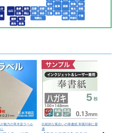
味が魅力の草木染ラベル
伝統的な風合いの奉書紙 和風印刷に最
深い色味と上質な質
ンに
適
印刷に最適