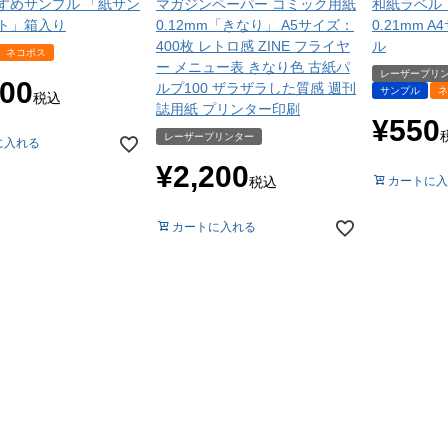
すめサンプル 「紙サン
マガジンペーパー コミック用紙
和紙ラベル
ト」箱入り
0.12mm「きなり」 A5サイズ：
0.21mm 
400枚 レトロ感 ZINE フライヤ
ル
ネコポス
ー メニュー表 きなり色 古紙パ
レーザープリ
100
ルプ100 ザラザラした質感 週刊
サンプル
ネ
税込
誌用紙 プリンター印刷
¥
550
レーザープリンター
に入れる
¥
2,200
税込
カートに入
カートに入れる