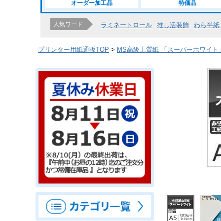
オーダー加工品
特価品
人気ワード
ラミネートロール
推し活装飾
わら半紙
プリンター用紙通販TOP
MS高級上質紙 「スーパーホワイト