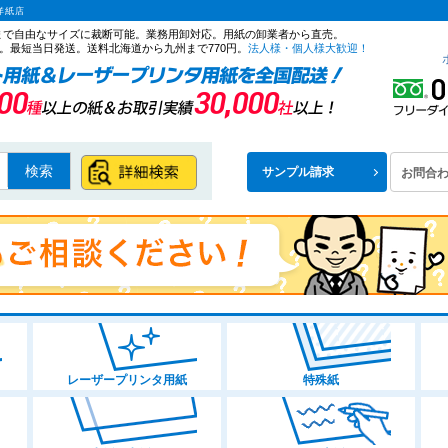
洋紙店
ズまで自由なサイズに裁断可能。業務用卸対応。用紙の卸業者から直売。
。最短当日発送。送料北海道から九州まで770円。
法人様・個人様大歓迎！
検索
サンプル請求
お問合
レーザープリンタ用紙
特殊紙