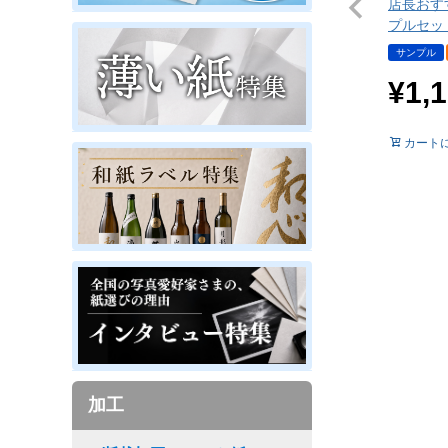
店長おす
プルセッ
サンプル
¥
1,
カート
加工