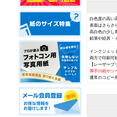
白色度の高い
表面はさらさ
高白色の少し
鉛筆や絵具・
インクジェッ
両方で印刷可
【レーザープ
厚手の紙やシ
通常のコピー