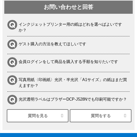
お問い合わせと回答
インクジェットプリンター用の紙はどれを選べばよいです
か？
ゲスト購入の方法を教えてほしいです
会員ログインをして商品を購入する手順を知りたいです
写真用紙〈印画紙〉光沢・半光沢「A1サイズ」の紙はまだ買
えますか？
光沢透明ラベルはブラザーDCP-J528Nでも印刷可能ですか？
質問を見る
質問をする
シルバーペーパーにEPSON EP-30VAで印刷するときの設定
は？
竹尾 DEEP UVヴァンヌーボ スノーホワイトは 大判プリンタ