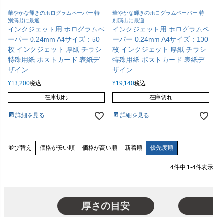
華やかな輝きのホログラムペーパー 特
華やかな輝きのホログラムペーパー 特
別演出に最適
別演出に最適
インクジェット用 ホログラムペ
インクジェット用 ホログラムペ
ーパー 0.24mm A4サイズ：50
ーパー 0.24mm A4サイズ：100
枚 インクジェット 厚紙 チラシ
枚 インクジェット 厚紙 チラシ
特殊用紙 ポストカード 表紙デ
特殊用紙 ポストカード 表紙デ
ザイン
ザイン
¥
13,200
税込
¥
19,140
税込
在庫切れ
在庫切れ
詳細を見る
詳細を見る
価格が安い順
価格が高い順
新着順
優先度順
並び替え
4
件中
1
-
4
件表示
厚さの目安