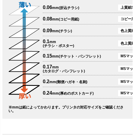
0.06
上質紙51
mm(折込チラシ)
0.08
コピー用
mm(コピー用紙)
0.09
色上質紙
mm(チラシ)
0.1
mm
色上質紙
(チラシ・ポスター)
0.15
MSマット
mm(チケット・パンフレット)
0.17
mm
MSマット
(カタログ・パンフレット)
0.2
MSマット
mm(郵便ハガキ・名刺)
0.24
MSマッ
mm(厚めのポストカード)
※mmは紙によってかわります。プリンタの対応サイズをご確認くださ
い。