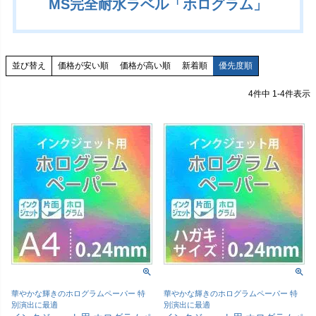
MS完全耐水ラベル「ホログラム」
価格が安い順
価格が高い順
新着順
優先度順
並び替え
4
件中
1
-
4
件表示
華やかな輝きのホログラムペーパー 特
華やかな輝きのホログラムペーパー 特
別演出に最適
別演出に最適