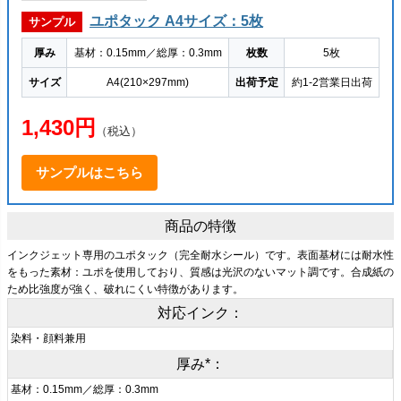
ユポタック A4サイズ：5枚
サンプル
厚み
基材：0.15mm／総厚：0.3mm
枚数
5枚
サイズ
A4(210×297mm)
出荷予定
約1-2営業日出荷
1,430円
（税込）
サンプルはこちら
商品の特徴
インクジェット専用のユポタック（完全耐水シール）です。表面基材には耐水性
をもった素材：ユポを使用しており、質感は光沢のないマット調です。合成紙の
ため比強度が強く、破れにくい特徴があります。
対応インク：
染料・顔料兼用
厚み*：
基材：0.15mm／総厚：0.3mm