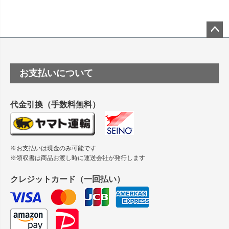
竹尾 DEEP UVヴァンヌーボ スノーホワイトは 大判プリンタ
ーSC-P8050に対応してますか
塩ビのロール紙で離型紙が透明の商品はありますか
ペー
ジト
ップ
つや消し半透明ラベルのロールタイプはありますか？
お支払いについて
へ
縦420mm×横650mmの包装紙に適した紙はありますか？
代金引換（手数料無料）
※お支払いは現金のみ可能です
※領収書は商品お渡し時に運送会社が発行します
クレジットカード（一回払い）