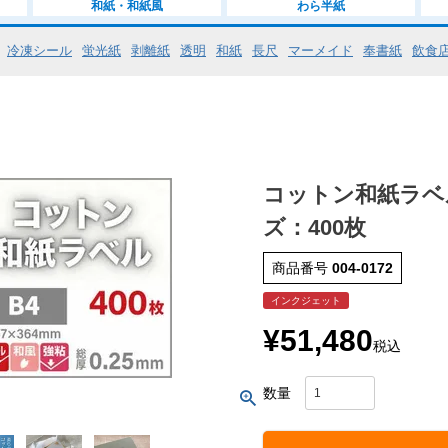
和紙・和紙風
わら半紙
冷凍シール
蛍光紙
剥離紙
透明
和紙
長尺
マーメイド
奉書紙
飲食
コットン和紙ラベル 
ズ：400枚
商品番号
004-0172
インクジェット
¥
51,480
税込