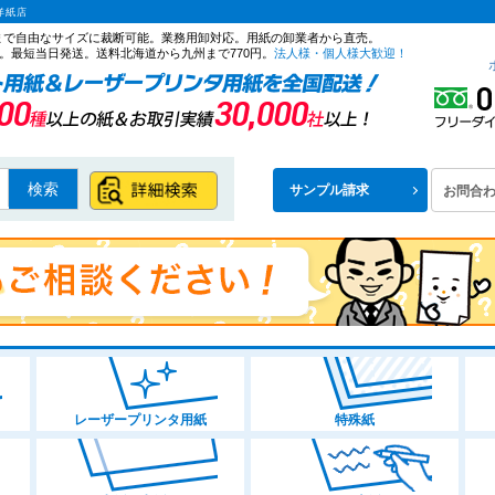
洋紙店
ズまで自由なサイズに裁断可能。業務用卸対応。用紙の卸業者から直売。
。最短当日発送。送料北海道から九州まで770円。
法人様・個人様大歓迎！
検索
サンプル請求
お問合
レーザープリンタ用紙
特殊紙