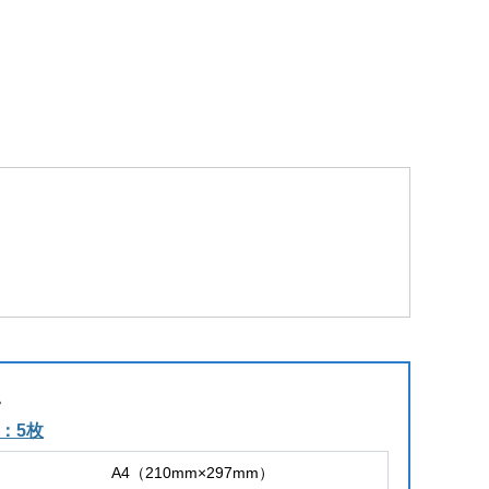
。
ズ：5枚
A4（210mm×297mm）