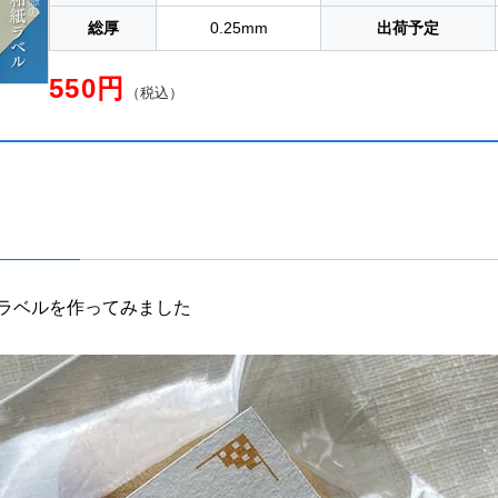
総厚
0.25mm
出荷予定
550円
（税込）
ラベルを作ってみました