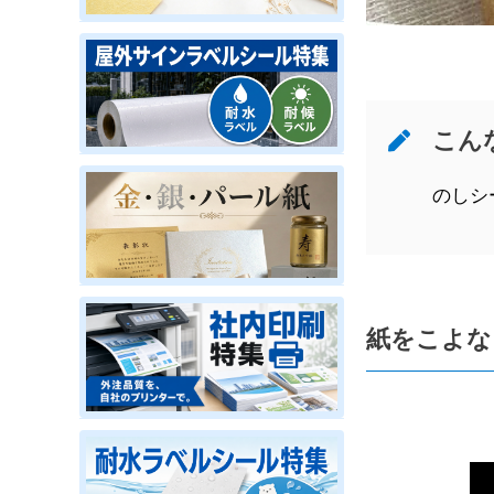
こん
のしシー
紙をこよな