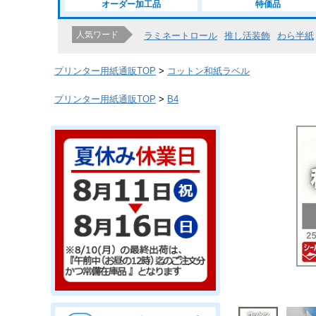
オーダー加工品
特価品
人気ワード
ラミネートロール
推し活装飾
わら半紙
プリンター用紙通販TOP
コットン和紙ラベル
プリンター用紙通販TOP
B4