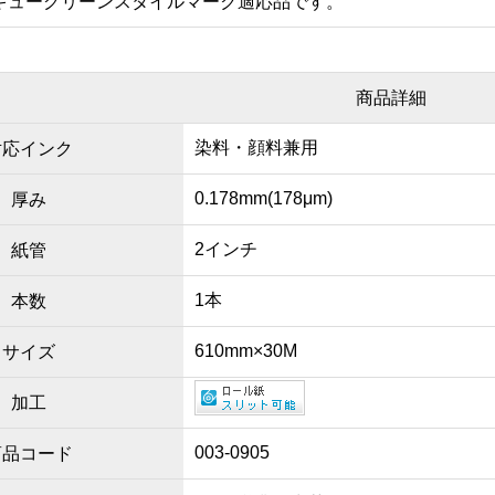
キューグリーンスタイルマーク適応品です。
商品詳細
染料・顔料兼用
対応インク
0.178mm(178μm)
厚み
2インチ
紙管
1本
本数
610mm×30M
サイズ
加工
003-0905
商品コード