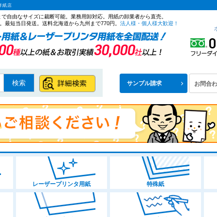
洋紙店
ズまで自由なサイズに裁断可能。業務用卸対応。用紙の卸業者から直売。
。最短当日発送。送料北海道から九州まで770円。
法人様・個人様大歓迎！
検索
サンプル請求
お問合
レーザープリンタ用紙
特殊紙