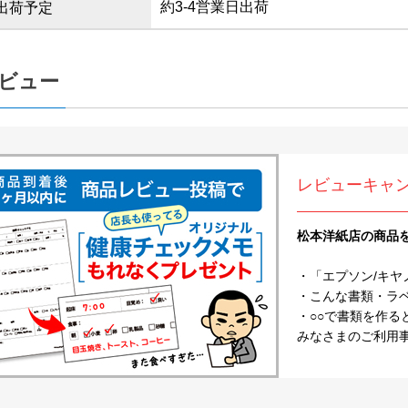
約3-4営業日出荷
出荷予定
ビュー
レビューキャ
松本洋紙店の商品
・「エプソン/キヤ
・こんな書類・ラベル
・○○で書類を作る
みなさまのご利用