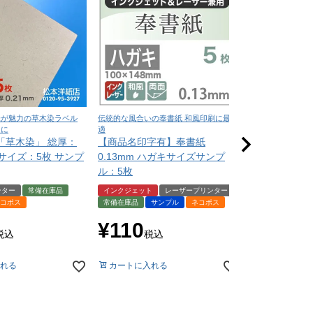
味が魅力の草木染ラベル
伝統的な風合いの奉書紙 和風印刷に最
深い色味と上質な質
ンに
適
印刷に最適
「草木染」 総厚：
【商品名印字有】奉書紙
NTラシャ A
A4サイズ：5枚 サンプ
0.13mm ハガキサイズサンプ
（お試し用紙
ル：5枚
届いてからの
ンター
常備在庫品
インクジェット
レーザープリンター
サンプル
ネコ
コポス
常備在庫品
サンプル
ネコポス
¥
550
税
¥
110
税込
税込
カートに入れ
れる
カートに入れる