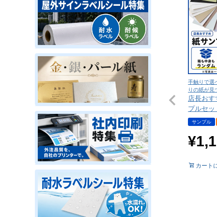
手触りで選
りの紙が見
店長おす
プルセッ
サンプル
¥
1,
カート