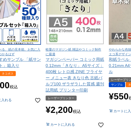
べる、紙の見本箱。お気に入
軽量のマガジン紙 雑誌やコミック制作
やわらかな色
つかるはず
に最適
エコ系デザイ
すめサンプル 「紙サン
マガジンペーパー コミック用紙
和紙ラベル
ト」箱入り
0.12mm「きなり」 A5サイズ：
0.21mm 
400枚 レトロ感 ZINE フライヤ
ル
ネコポス
ー メニュー表 きなり色 古紙パ
レーザープリ
100
ルプ100 ザラザラした質感 週刊
サンプル
ネ
税込
誌用紙 プリンター印刷
¥
550
レーザープリンター
に入れる
¥
2,200
税込
カートに入
カートに入れる