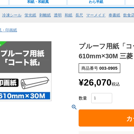
和紙・和紙風
わら半紙
冷凍シール
蛍光紙
剥離紙
透明
和紙
長尺
マーメイド
奉書紙
飲食
紙・印画紙
プルーフ用紙「
610mm×30M 
商品番号
003-0905
¥
26,070
税込
カ