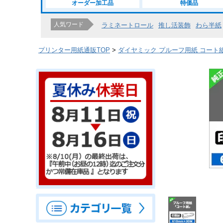
オーダー加工品
特価品
人気ワード
ラミネートロール
推し活装飾
わら半紙
プリンター用紙通販TOP
ダイヤミック プルーフ用紙 コート