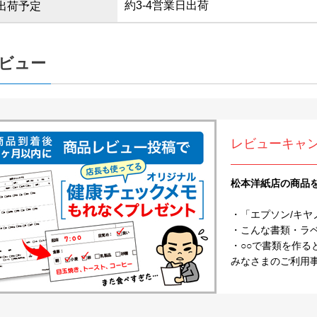
約3-4営業日出荷
出荷予定
ビュー
レビューキャ
松本洋紙店の商品
・「エプソン/キヤ
・こんな書類・ラベル
・○○で書類を作る
みなさまのご利用