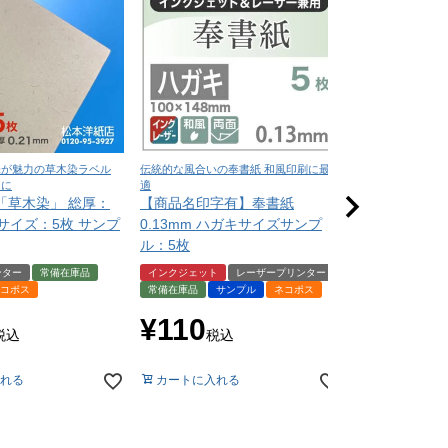
味が魅力の草木染ラベル
伝統的な風合いの奉書紙 和風印刷に最
深い色味と上質な質
ンに
適
印刷に最適
「草木染」 総厚：
【商品名印字有】奉書紙
NTラシャ A
A4サイズ：5枚 サンプ
0.13mm ハガキサイズサンプ
（お試し用紙
ル：5枚
届いてからの
ンター
常備在庫品
インクジェット
レーザープリンター
サンプル
ネコ
コポス
常備在庫品
サンプル
ネコポス
¥
550
税
¥
110
税込
税込
カートに入れ
れる
カートに入れる