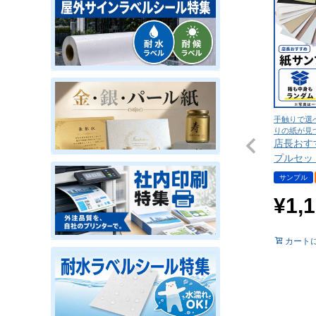
手触りで選
りの紙が見
店長おす
プルセッ
サンプル
¥
1,
カート