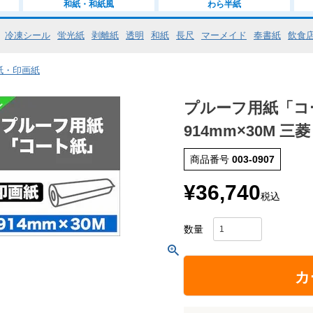
和紙・和紙風
わら半紙
冷凍シール
蛍光紙
剥離紙
透明
和紙
長尺
マーメイド
奉書紙
飲食
紙・印画紙
プルーフ用紙「
914mm×30M 
商品番号
003-0907
¥
36,740
税込
カ