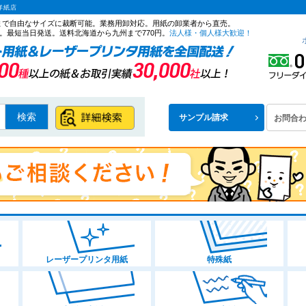
洋紙店
ズまで自由なサイズに裁断可能。業務用卸対応。用紙の卸業者から直売。
。最短当日発送。送料北海道から九州まで770円。
法人様・個人様大歓迎！
検索
サンプル請求
お問合
レーザープリンタ用紙
特殊紙