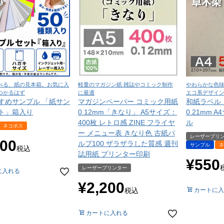
べる、紙の見本箱。お気に入
軽量のマガジン紙 雑誌やコミック制作
やわらかな色
つかるはず
に最適
エコ系デザイ
すめサンプル 「紙サン
マガジンペーパー コミック用紙
和紙ラベル
ト」箱入り
0.12mm「きなり」 A5サイズ：
0.21mm 
400枚 レトロ感 ZINE フライヤ
ル
ネコポス
ー メニュー表 きなり色 古紙パ
レーザープリ
100
ルプ100 ザラザラした質感 週刊
サンプル
ネ
税込
誌用紙 プリンター印刷
¥
550
レーザープリンター
に入れる
¥
2,200
税込
カートに入
カートに入れる