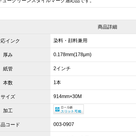
キューグリーンスタイルマーク適応品です。
商品詳細
染料・顔料兼用
対応インク
0.178mm(178μm)
厚み
2インチ
紙管
1本
本数
914mm×30M
サイズ
加工
003-0907
商品コード