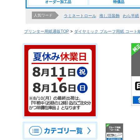
オーダー加工品
特価品
人気ワード
ラミネートロール
推し活装飾
わら半紙
プリンター用紙通販TOP
ダイヤミック プルーフ用紙 コート