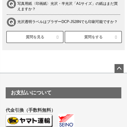
写真用紙〈印画紙〉光沢・半光沢「A1サイズ」の紙はまだ買
えますか？
光沢透明ラベルはブラザーDCP-J528Nでも印刷可能ですか？
質問を見る
質問をする
シルバーペーパーにEPSON EP-30VAで印刷するときの設定
は？
竹尾 DEEP UVヴァンヌーボ スノーホワイトは 大判プリンタ
ーSC-P8050に対応してますか
塩ビのロール紙で離型紙が透明の商品はありますか
ペー
ジト
ップ
つや消し半透明ラベルのロールタイプはありますか？
お支払いについて
へ
縦420mm×横650mmの包装紙に適した紙はありますか？
代金引換（手数料無料）