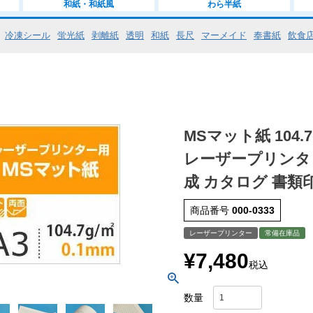
和紙・和紙風
わら半紙
冷凍シール
蛍光紙
剥離紙
透明
和紙
長尺
マーメイド
奉書紙
飲食
MSマット紙 104.
レーザープリンタ
成 カタログ 書類
商品番号
000-0333
レーザープリンター
常備在庫品
¥
7,480
税込