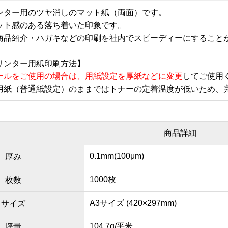
ンター用のツヤ消しのマット紙（両面）です。
ット感のある落ち着いた印象です。
商品紹介・ハガキなどの印刷を社内でスピーディーにすること
リンター用紙印刷方法】
ールをご使用の場合は、用紙設定を厚紙などに変更
してご使用
用紙（普通紙設定）のままではトナーの定着温度が低いため、
商品詳細
0.1mm(100μm)
厚み
1000枚
枚数
A3サイズ (420×297mm)
サイズ
104.7g/平米
坪量