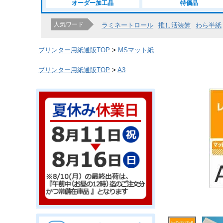
オーダー加工品
特価品
人気ワード
ラミネートロール
推し活装飾
わら半紙
プリンター用紙通販TOP
MSマット紙
プリンター用紙通販TOP
A3