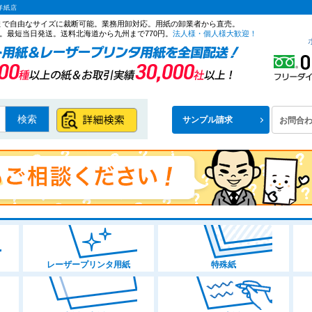
洋紙店
ズまで自由なサイズに裁断可能。業務用卸対応。用紙の卸業者から直売。
。最短当日発送。送料北海道から九州まで770円。
法人様・個人様大歓迎！
検索
サンプル請求
お問合
レーザープリンタ用紙
特殊紙