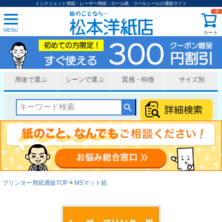
インクジェット用紙・レーザー用紙・ロール紙・ラベルシールの通販サイト
0
MENU
カート
用途で選ぶ
シーンで選ぶ
質感・特徴
サイズ別
プリンター用紙通販TOP
MSマット紙