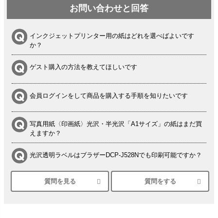
お問い合わせと回答
インクジェットプリンター用の紙はどれを選べばよいです
か？
ゲスト購入の方法を教えてほしいです
会員ログインをして商品を購入する手順を知りたいです
写真用紙〈印画紙〉光沢・半光沢「A1サイズ」の紙はまだ買
えますか？
光沢透明ラベルはブラザーDCP-J528Nでも印刷可能ですか？
質問を見る
質問をする
シルバーペーパーにEPSON EP-30VAで印刷するときの設定
は？
竹尾 DEEP UVヴァンヌーボ スノーホワイトは 大判プリンタ