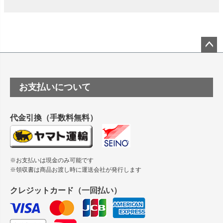
は？
竹尾 DEEP UVヴァンヌーボ スノーホワイトは 大判プリンタ
ーSC-P8050に対応してますか
塩ビのロール紙で離型紙が透明の商品はありますか
ペー
ジト
ップ
つや消し半透明ラベルのロールタイプはありますか？
お支払いについて
へ
縦420mm×横650mmの包装紙に適した紙はありますか？
代金引換（手数料無料）
※お支払いは現金のみ可能です
※領収書は商品お渡し時に運送会社が発行します
クレジットカード（一回払い）