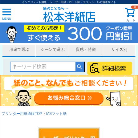
インクジェット用紙・レーザー用紙・ロール紙・ラベルシールの通販サイト
0
MENU
カート
用途で選ぶ
シーンで選ぶ
質感・特徴
サイズ別
プリンター用紙通販TOP
MSマット紙