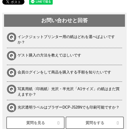
お問い合わせと回答
インクジェットプリンター用の紙はどれを選べばよいです
か？
ゲスト購入の方法を教えてほしいです
会員ログインをして商品を購入する手順を知りたいです
写真用紙〈印画紙〉光沢・半光沢「A1サイズ」の紙はまだ買
えますか？
光沢透明ラベルはブラザーDCP-J528Nでも印刷可能ですか？
質問を見る
質問をする
シルバーペーパーにEPSON EP-30VAで印刷するときの設定