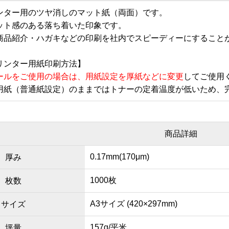
ンター用のツヤ消しのマット紙（両面）です。
ット感のある落ち着いた印象です。
商品紹介・ハガキなどの印刷を社内でスピーディーにすること
リンター用紙印刷方法】
ールをご使用の場合は、用紙設定を厚紙などに変更
してご使用
用紙（普通紙設定）のままではトナーの定着温度が低いため、
商品詳細
0.17mm(170μm)
厚み
1000枚
枚数
A3サイズ (420×297mm)
サイズ
157g/平米
坪量