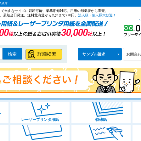
洋紙店
ズまで自由なサイズに裁断可能。業務用卸対応。用紙の卸業者から直売。
。最短当日発送。送料北海道から九州まで770円。
法人様・個人様大歓迎！
検索
サンプル請求
お問合
レーザープリンタ用紙
特殊紙