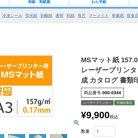
和紙・和紙風
わら半紙
冷凍シール
蛍光紙
剥離紙
透明
和紙
長尺
マーメイド
奉書紙
飲食
MSマット紙 157.0
レーザープリンタ
成 カタログ 書類
商品番号
000-0344
レーザープリンター
常備在庫品
¥
9,900
税込