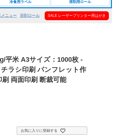
冷食用ラベル
溶剤用ロール
店メニュー
溶剤ロール
SALE レーザープリンター用はがき
g/平米 A3サイズ：1000枚 -
 チラシ印刷 パンフレット作
印刷 両面印刷 断裁可能
お気に入りに登録する