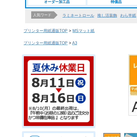
オーダー加工品
特価品
人気ワード
ラミネートロール
推し活装飾
わら半紙
プリンター用紙通販TOP
MSマット紙
プリンター用紙通販TOP
A3