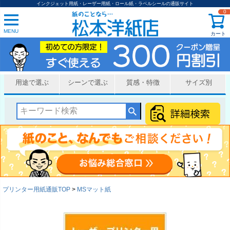
インクジェット用紙・レーザー用紙・ロール紙・ラベルシールの通販サイト
0
MENU
カート
用途で選ぶ
シーンで選ぶ
質感・特徴
サイズ別
プリンター用紙通販TOP
MSマット紙