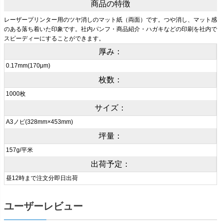
商品の特徴
レーザープリンター用のツヤ消しのマット紙（両面）です。つや消し、マット感
のある落ち着いた印象です。社内パンフ・商品紹介・ハガキなどの印刷を社内で
スピーディーにすることができます。
厚み：
0.17mm(170μm)
枚数：
1000枚
サイズ：
A3ノビ(328mm×453mm)
坪量：
157g/平米
出荷予定：
昼12時まで注文分即日出荷
ユーザーレビュー