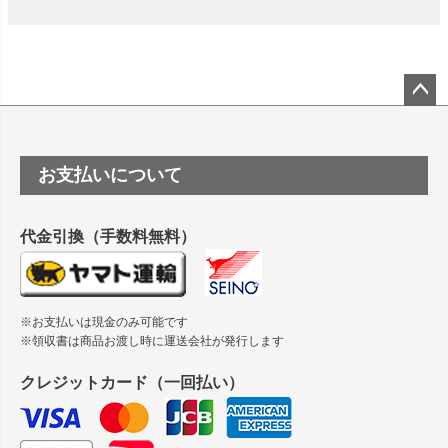
は？
竹尾 DEEP UVヴァンヌーボ スノーホワイトは 大判プリンタ
ーSC-P8050に対応してますか
塩ビのロール紙で離型紙が透明の商品はありますか
ペー
ジト
ップ
つや消し半透明ラベルのロールタイプはありますか？
お支払いについて
へ
縦420mm×横650mmの包装紙に適した紙はありますか？
代金引換（手数料無料）
※お支払いは現金のみ可能です
※領収書は商品お渡し時に運送会社が発行します
クレジットカード（一回払い）