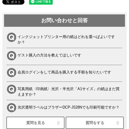
お問い合わせと回答
インクジェットプリンター用の紙はどれを選べばよいです
か？
ゲスト購入の方法を教えてほしいです
会員ログインをして商品を購入する手順を知りたいです
写真用紙〈印画紙〉光沢・半光沢「A1サイズ」の紙はまだ買
えますか？
光沢透明ラベルはブラザーDCP-J528Nでも印刷可能ですか？
質問を見る
質問をする
シルバーペーパーにEPSON EP-30VAで印刷するときの設定