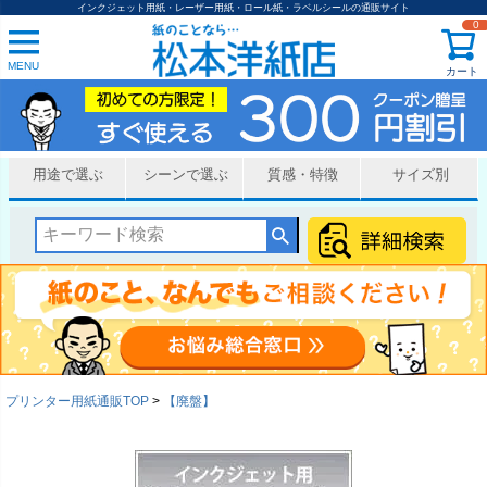
インクジェット用紙・レーザー用紙・ロール紙・ラベルシールの通販サイト
0
MENU
カート
用途で選ぶ
シーンで選ぶ
質感・特徴
サイズ別
プリンター用紙通販TOP
【廃盤】