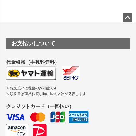
竹尾 DEEP UVヴァンヌーボ スノーホワイトは 大判プリンタ
ーSC-P8050に対応してますか
塩ビのロール紙で離型紙が透明の商品はありますか
ペー
ジト
ップ
つや消し半透明ラベルのロールタイプはありますか？
お支払いについて
へ
縦420mm×横650mmの包装紙に適した紙はありますか？
代金引換（手数料無料）
※お支払いは現金のみ可能です
※領収書は商品お渡し時に運送会社が発行します
クレジットカード（一回払い）