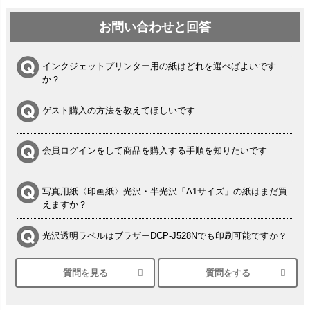
お問い合わせと回答
インクジェットプリンター用の紙はどれを選べばよいです
か？
ゲスト購入の方法を教えてほしいです
会員ログインをして商品を購入する手順を知りたいです
写真用紙〈印画紙〉光沢・半光沢「A1サイズ」の紙はまだ買
えますか？
光沢透明ラベルはブラザーDCP-J528Nでも印刷可能ですか？
質問を見る
質問をする
シルバーペーパーにEPSON EP-30VAで印刷するときの設定
は？