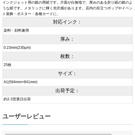
インクジェット用の銀の用紙です。片面が白無地で、厚みのある折り紙の銀のよ
うな紙です。メタリックに輝く光沢感があります。店内の目立つポップやイベン
ト装飾・ポスター・各種カードに。
対応インク：
染料・顔料兼用
厚み：
0.23mm(230μm)
枚数：
25枚
サイズ：
A1(594mm×841mm)
出荷予定：
約2-3営業日出荷
ユーザーレビュー