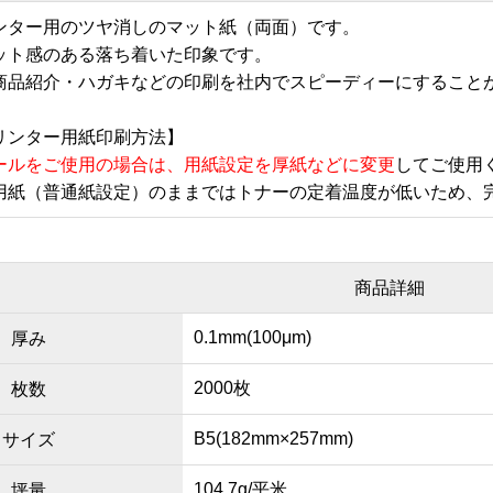
ンター用のツヤ消しのマット紙（両面）です。
ット感のある落ち着いた印象です。
商品紹介・ハガキなどの印刷を社内でスピーディーにすること
リンター用紙印刷方法】
ールをご使用の場合は、用紙設定を厚紙などに変更
してご使用
用紙（普通紙設定）のままではトナーの定着温度が低いため、
商品詳細
0.1mm(100μm)
厚み
2000枚
枚数
B5(182mm×257mm)
サイズ
104.7g/平米
坪量