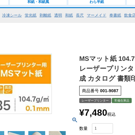
和紙・和紙風
わら半紙
冷凍シール
蛍光紙
剥離紙
透明
和紙
長尺
マーメイド
奉書紙
飲食
MSマット紙 104.
レーザープリンタ
成 カタログ 書類
商品番号
001-9087
レーザープリンター
常備在庫品
¥
7,480
税込