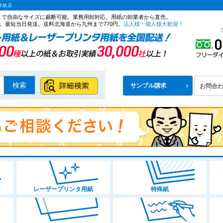
洋紙店
ズまで自由なサイズに裁断可能。業務用卸対応。用紙の卸業者から直売。
。最短当日発送。送料北海道から九州まで770円。
法人様・個人様大歓迎！
検索
サンプル請求
お問合
レーザープリンタ用紙
特殊紙