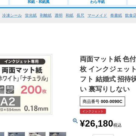
和紙・和紙風
わら半紙
冷凍シール
蛍光紙
剥離紙
透明
和紙
長尺
マーメイド
奉書紙
飲食
両面マット紙 色付き
枚 インクジェット
フト 結婚式 招待状
い 裏写りしない
商品番号
000-0090C
インクジェット
¥
26,180
税込