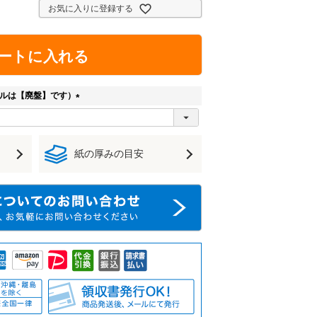
お気に入りに登録する
ートに入れる
ルは【廃盤】です）
(
必
須
紙の厚みの目安
)