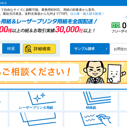
洋紙店
ズまで自由なサイズに裁断可能。業務用卸対応。用紙の卸業者から直売。
。最短当日発送。送料北海道から九州まで770円。
法人様・個人様大歓迎！
検索
サンプル請求
お問合
レーザープリンタ用紙
特殊紙