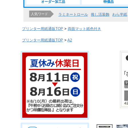
オーダー加工品
特価品
人気ワード
ラミネートロール
推し活装飾
わら半紙
プリンター用紙通販TOP
両面マット紙色付き
プリンター用紙通販TOP
A2