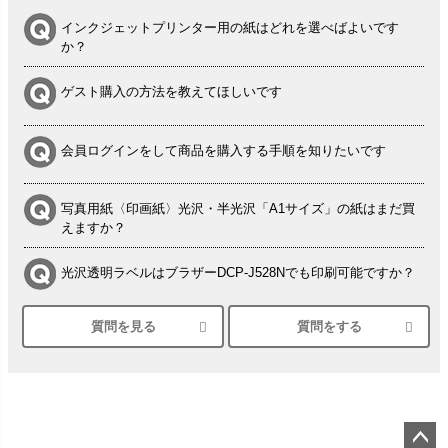
インクジェットプリンター用の紙はどれを選べばよいです
か？
ゲスト購入の方法を教えてほしいです
会員ログインをして商品を購入する手順を知りたいです
写真用紙〈印画紙〉光沢・半光沢「A1サイズ」の紙はまだ買
えますか？
光沢透明ラベルはブラザーDCP-J528Nでも印刷可能ですか？
質問を見る
質問をする
シルバーペーパーにEPSON EP-30VAで印刷するときの設定
は？
竹尾 DEEP UVヴァンヌーボ スノーホワイトは 大判プリンタ
ーSC-P8050に対応してますか