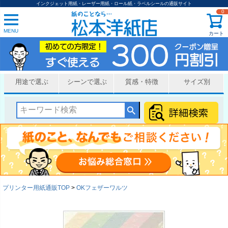
インクジェット用紙・レーザー用紙・ロール紙・ラベルシールの通販サイト
0
MENU
カート
用途で選ぶ
シーンで選ぶ
質感・特徴
サイズ別
プリンター用紙通販TOP
OKフェザーワルツ