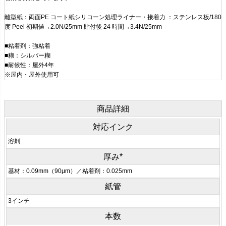
離型紙：両面PE コート紙シリコーン処理ライナー・接着力 ：ステンレス板/180
度 Peel 初期値→2.0N/25mm 貼付後 24 時間→3.4N/25mm
■粘着剤：強粘着
■糊：シルバー糊
■耐候性：屋外4年
※屋内・屋外使用可
商品詳細
対応インク
溶剤
厚み*
基材：0.09mm（90μm）／粘着剤：0.025mm
紙管
3インチ
本数