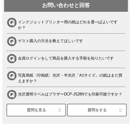
お問い合わせと回答
インクジェットプリンター用の紙はどれを選べばよいです
か？
ゲスト購入の方法を教えてほしいです
会員ログインをして商品を購入する手順を知りたいです
写真用紙〈印画紙〉光沢・半光沢「A1サイズ」の紙はまだ買
えますか？
光沢透明ラベルはブラザーDCP-J528Nでも印刷可能ですか？
質問を見る
質問をする
シルバーペーパーにEPSON EP-30VAで印刷するときの設定
は？
竹尾 DEEP UVヴァンヌーボ スノーホワイトは 大判プリンタ