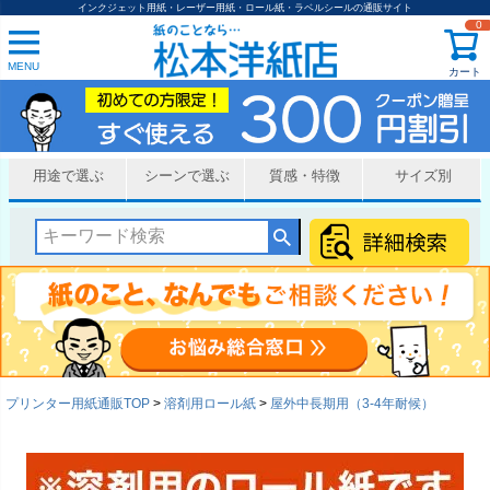
インクジェット用紙・レーザー用紙・ロール紙・ラベルシールの通販サイト
0
MENU
カート
用途で選ぶ
シーンで選ぶ
質感・特徴
サイズ別
プリンター用紙通販TOP
溶剤用ロール紙
屋外中長期用（3-4年耐候）