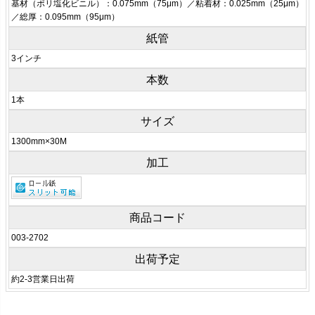
基材（ポリ塩化ビニル）：0.075mm（75μm）／粘着材：0.025mm（25μm）
／総厚：0.095mm（95μm）
紙管
3インチ
本数
1本
サイズ
1300mm×30M
加工
商品コード
003-2702
出荷予定
約2-3営業日出荷