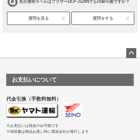
光沢透明ラベルはブラザーDCP-J528Nでも印刷可能ですか？
質問を見る
質問をする
シルバーペーパーにEPSON EP-30VAで印刷するときの設定
は？
竹尾 DEEP UVヴァンヌーボ スノーホワイトは 大判プリンタ
ーSC-P8050に対応してますか
塩ビのロール紙で離型紙が透明の商品はありますか
ペー
ジト
ップ
つや消し半透明ラベルのロールタイプはありますか？
お支払いについて
へ
縦420mm×横650mmの包装紙に適した紙はありますか？
代金引換（手数料無料）
※お支払いは現金のみ可能です
※領収書は商品お渡し時に運送会社が発行します