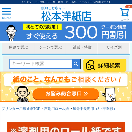
インクジェット用紙・レーザー用紙・ロール紙・ラベルシールの通販サイト
0
MENU
カート
用途で選ぶ
シーンで選ぶ
質感・特徴
サイズ別
プリンター用紙通販TOP
溶剤用ロール紙
屋外中長期用（3-4年耐候）