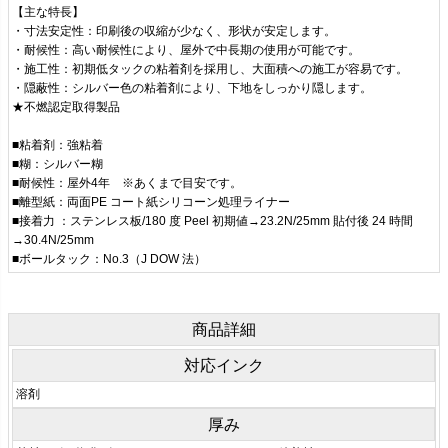
【主な特長】
・寸法安定性：印刷後の収縮が少なく、形状が安定します。
・耐候性：高い耐候性により、屋外で中長期の使用が可能です。
・施工性：初期低タックの粘着剤を採用し、大面積への施工が容易です。
・隠蔽性：シルバー色の粘着剤により、下地をしっかり隠します。
★不燃認定取得製品
■粘着剤：強粘着
■糊：シルバー糊
■耐候性：屋外4年 ※あくまで目安です。
■離型紙：両面PE コート紙シリコーン処理ライナー
■接着力 ：ステンレス板/180 度 Peel 初期値→23.2N/25mm 貼付後 24 時間
→30.4N/25mm
■ボールタック：No.3（J DOW 法）
商品詳細
対応インク
溶剤
厚み