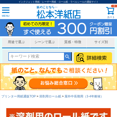
インクジェット用紙・レーザー用紙・ロール紙・ラベルシールの通販サイト
0
MENU
カート
用途で選ぶ
シーンで選ぶ
質感・特徴
サイズ別
プリンター用紙通販TOP
溶剤用ロール紙
屋外中長期用（3-4年耐候）