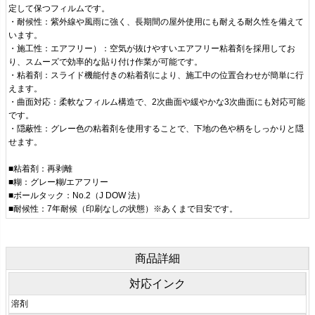
定して保つフィルムです。
・耐候性：紫外線や風雨に強く、長期間の屋外使用にも耐える耐久性を備えて
います。
・施工性：エアフリー）：空気が抜けやすいエアフリー粘着剤を採用してお
り、スムーズで効率的な貼り付け作業が可能です。
・粘着剤：スライド機能付きの粘着剤により、施工中の位置合わせが簡単に行
えます。
・曲面対応：柔軟なフィルム構造で、2次曲面や緩やかな3次曲面にも対応可能
です。
・隠蔽性：グレー色の粘着剤を使用することで、下地の色や柄をしっかりと隠
せます。
■粘着剤：再剥離
■糊：グレー糊/エアフリー
■ボールタック：No.2（J DOW 法）
■耐候性：7年耐候（印刷なしの状態）※あくまで目安です。
商品詳細
対応インク
溶剤