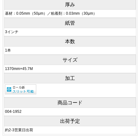
厚み
基材：0.05mm（50μm）／粘着剤：0.03mm（30μm）
紙管
3インチ
本数
1本
サイズ
1370mm×45.7M
加工
商品コード
004-1952
出荷予定
約2-3営業日出荷