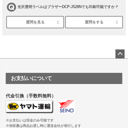
光沢透明ラベルはブラザーDCP-J528Nでも印刷可能ですか？
質問を見る
質問をする
シルバーペーパーにEPSON EP-30VAで印刷するときの設定
は？
竹尾 DEEP UVヴァンヌーボ スノーホワイトは 大判プリンタ
ーSC-P8050に対応してますか
塩ビのロール紙で離型紙が透明の商品はありますか
ペー
ジト
ップ
つや消し半透明ラベルのロールタイプはありますか？
お支払いについて
へ
縦420mm×横650mmの包装紙に適した紙はありますか？
代金引換（手数料無料）
※お支払いは現金のみ可能です
※領収書は商品お渡し時に運送会社が発行します