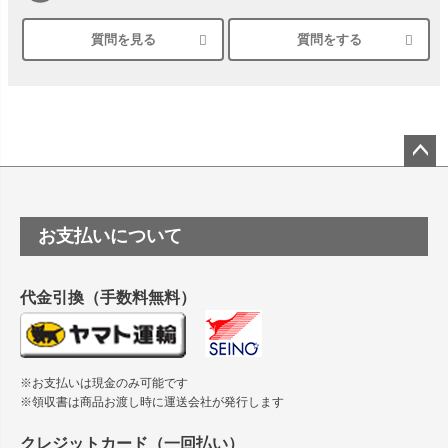
質問を見る
質問をする
シルバーペーパーにEPSON EP-30VAで印刷するときの設定
は？
竹尾 DEEP UVヴァンヌーボ スノーホワイトは 大判プリンタ
ーSC-P8050に対応してますか
塩ビのロール紙で離型紙が透明の商品はありますか
ペー
ジト
ップ
つや消し半透明ラベルのロールタイプはありますか？
お支払いについて
へ
縦420mm×横650mmの包装紙に適した紙はありますか？
代金引換（手数料無料）
※お支払いは現金のみ可能です
※領収書は商品お渡し時に運送会社が発行します
クレジットカード（一回払い）