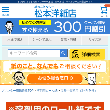
インクジェット用紙・レーザー用紙・ロール紙・ラベルシールの通販サイト
0
MENU
カート
用途で選ぶ
シーンで選ぶ
質感・特徴
サイズ別
プリンター用紙通販TOP
溶剤用ロール紙
屋外中長期用（3-4年耐候）