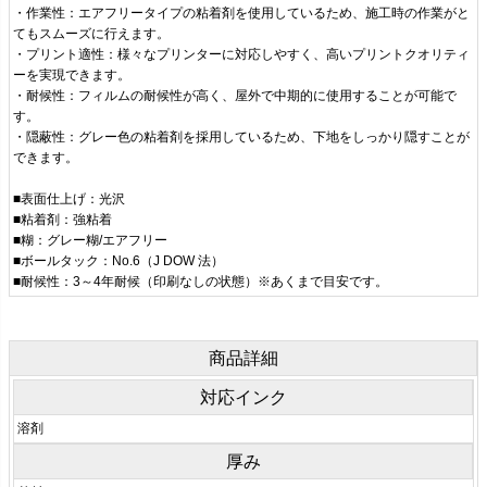
・作業性：エアフリータイプの粘着剤を使用しているため、施工時の作業がと
てもスムーズに行えます。
・プリント適性：様々なプリンターに対応しやすく、高いプリントクオリティ
ーを実現できます。
・耐候性：フィルムの耐候性が高く、屋外で中期的に使用することが可能で
す。
・隠蔽性：グレー色の粘着剤を採用しているため、下地をしっかり隠すことが
できます。
■表面仕上げ：光沢
■粘着剤：強粘着
■糊：グレー糊/エアフリー
■ボールタック：No.6（J DOW 法）
■耐候性：3～4年耐候（印刷なしの状態）※あくまで目安です。
商品詳細
対応インク
溶剤
厚み