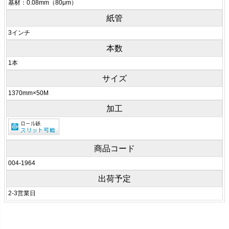
基材：0.08mm（80μm）
紙管
3インチ
本数
1本
サイズ
1370mm×50M
加工
商品コード
004-1964
出荷予定
2-3営業日