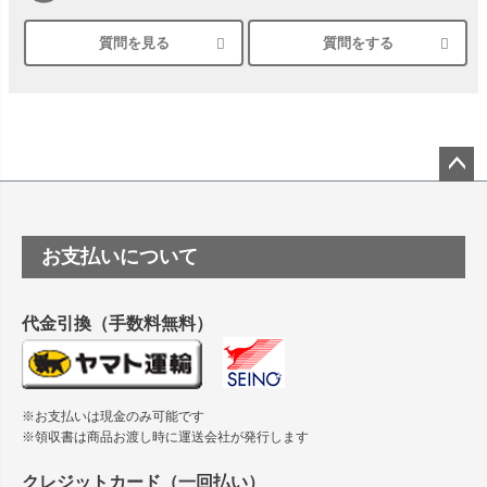
質問を見る
質問をする
シルバーペーパーにEPSON EP-30VAで印刷するときの設定
は？
竹尾 DEEP UVヴァンヌーボ スノーホワイトは 大判プリンタ
ーSC-P8050に対応してますか
塩ビのロール紙で離型紙が透明の商品はありますか
ペー
ジト
ップ
つや消し半透明ラベルのロールタイプはありますか？
お支払いについて
へ
縦420mm×横650mmの包装紙に適した紙はありますか？
代金引換（手数料無料）
※お支払いは現金のみ可能です
※領収書は商品お渡し時に運送会社が発行します
クレジットカード（一回払い）