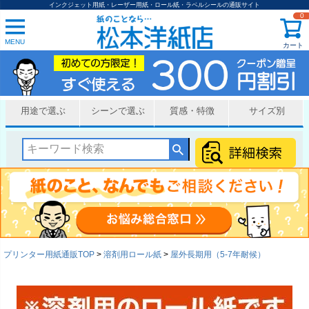
インクジェット用紙・レーザー用紙・ロール紙・ラベルシールの通販サイト
0
MENU
カート
用途で選ぶ
シーンで選ぶ
質感・特徴
サイズ別
プリンター用紙通販TOP
溶剤用ロール紙
屋外長期用（5-7年耐候）