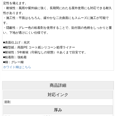
定性を備えます。
・耐候性：風雨や紫外線に強く、長期間にわたる屋外使用にも対応できる耐久
性があります。
・施工性：平面はもちろん、緩やかな二次曲面にもスムーズに施工が可能で
す。
・隠蔽性：グレー色の粘着剤を使用することで、貼付面の色柄をしっかりと覆
い、下地が透けにくい仕様です。
■表面仕上げ：光沢
■離型紙：両面PE コート紙シリコーン処理ライナー
■耐候性：5年耐候（印刷なしの状態）※あくまで目安です。
■粘着剤：強粘着
■糊：グレー糊
ホワイト糊はこちら
商品詳細
対応インク
溶剤
厚み