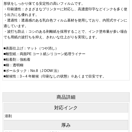
形状をしっかり保てる安定性の高いフィルムです。
・印刷適性：さまざまなプリンターに対応し、高濃度印字などインクを多く使
う出力にも優れます。
・透過性：透過感のある乳白色フィルム基材を使用しており、内照式サインに
適しています。
・波打ち防止：コシのある剥離紙を採用することで、インク塗布量が多い場合
でも用紙の波打ちを抑え、きれいな仕上がりを実現します。
■表面仕上げ：マット（つや消し）
■離型紙：両面PE コート紙シリコーン処理ライナー
■粘着剤：強粘着
■糊：透明糊
■ボールタック：No.8（J DOW 法）
■耐候性：3～4 年耐候（印刷なしの状態）※あくまで目安です。
商品詳細
対応インク
溶剤
厚み