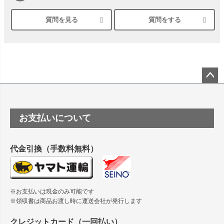
質問を見る
質問をする
シルバーペーパーにEPSON EP-30VAで印刷するときの設定
は？
竹尾 DEEP UVヴァンヌーボ スノーホワイトは 大判プリンタ
ーSC-P8050に対応してますか
塩ビのロール紙で離型紙が透明の商品はありますか
ペー
ジト
ップ
つや消し半透明ラベルのロールタイプはありますか？
お支払いについて
へ
縦420mm×横650mmの包装紙に適した紙はありますか？
代金引換（手数料無料）
※お支払いは現金のみ可能です
※領収書は商品お渡し時に運送会社が発行します
クレジットカード（一回払い）