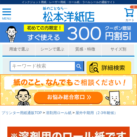
インクジェット用紙・レーザー用紙・ロール紙・ラベルシールの通販サイト
0
MENU
カート
用途で選ぶ
シーンで選ぶ
質感・特徴
サイズ別
プリンター用紙通販TOP
溶剤用ロール紙
屋外中期用（2-3年耐候）