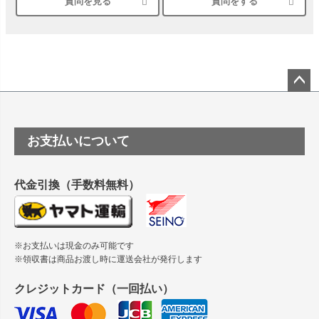
質問を見る
質問をする
シルバーペーパーにEPSON EP-30VAで印刷するときの設定
は？
竹尾 DEEP UVヴァンヌーボ スノーホワイトは 大判プリンタ
ーSC-P8050に対応してますか
塩ビのロール紙で離型紙が透明の商品はありますか
ペー
ジト
ップ
つや消し半透明ラベルのロールタイプはありますか？
お支払いについて
へ
縦420mm×横650mmの包装紙に適した紙はありますか？
代金引換（手数料無料）
※お支払いは現金のみ可能です
※領収書は商品お渡し時に運送会社が発行します
クレジットカード（一回払い）