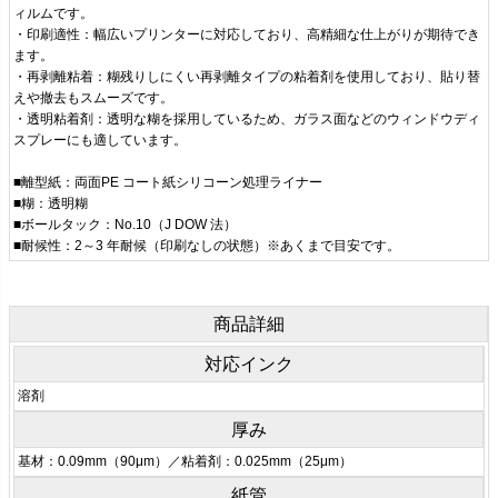
ィルムです。
・印刷適性：幅広いプリンターに対応しており、高精細な仕上がりが期待でき
ます。
・再剥離粘着：糊残りしにくい再剥離タイプの粘着剤を使用しており、貼り替
えや撤去もスムーズです。
・透明粘着剤：透明な糊を採用しているため、ガラス面などのウィンドウディ
スプレーにも適しています。
■離型紙：両面PE コート紙シリコーン処理ライナー
■糊：透明糊
■ボールタック：No.10（J DOW 法）
■耐候性：2～3 年耐候（印刷なしの状態）※あくまで目安です。
商品詳細
対応インク
溶剤
厚み
基材：0.09mm（90μm）／粘着剤：0.025mm（25μm）
紙管