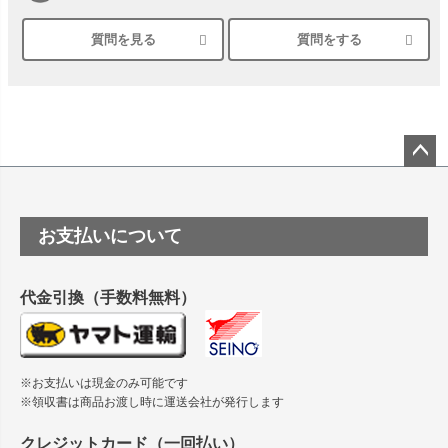
質問を見る
質問をする
シルバーペーパーにEPSON EP-30VAで印刷するときの設定
は？
竹尾 DEEP UVヴァンヌーボ スノーホワイトは 大判プリンタ
ーSC-P8050に対応してますか
塩ビのロール紙で離型紙が透明の商品はありますか
ペー
ジト
ップ
つや消し半透明ラベルのロールタイプはありますか？
お支払いについて
へ
縦420mm×横650mmの包装紙に適した紙はありますか？
代金引換（手数料無料）
※お支払いは現金のみ可能です
※領収書は商品お渡し時に運送会社が発行します
クレジットカード（一回払い）