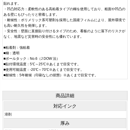
貼れます。
・凹凸対応力：柔軟性のある高粘着タイプの糊を使用しており、粗面や凹凸の
ある壁にもぴったりと密着します。
・耐候性：ポリメリック系可塑剤を採用した国産フィルムにより、屋外環境で
も高い耐久性を発揮します。
・安全性：壁面に直接貼り付けるタイプのため、看板のように落下のリスクが
なく、地震など災害時の安全性にも優れています。
■粘着剤：強粘着
■糊：透明
■ボールタック：No.6（J DOW 法）
■貼付環境温度：5℃～25℃※あくまで目安です。
■使用可能温度：-20℃～70℃※あくまで目安です。
■耐候性：5年耐候（印刷なしの状態）※あくまで目安です。
商品詳細
対応インク
溶剤
厚み