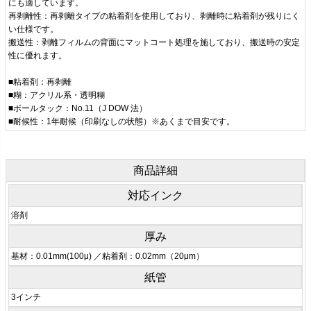
にも適しています。
再剥離性：再剥離タイプの粘着剤を使用しており、剥離時に粘着剤が残りにく
い仕様です。
搬送性：剥離フィルムの背面にマットコート処理を施しており、搬送時の安定
性に優れます。
■粘着剤：再剥離
■糊：アクリル系・透明糊
■ボールタック：No.11（J DOW 法）
■耐候性：1年耐候（印刷なしの状態）※あくまで目安です。
商品詳細
対応インク
溶剤
厚み
基材：0.01mm(100μ) ／粘着剤：0.02mm（20μm）
紙管
3インチ