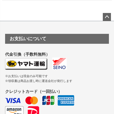
竹尾 DEEP UVヴァンヌーボ スノーホワイトは 大判プリンタ
ーSC-P8050に対応してますか
塩ビのロール紙で離型紙が透明の商品はありますか
ペー
ジト
ップ
つや消し半透明ラベルのロールタイプはありますか？
お支払いについて
へ
縦420mm×横650mmの包装紙に適した紙はありますか？
代金引換（手数料無料）
※お支払いは現金のみ可能です
※領収書は商品お渡し時に運送会社が発行します
クレジットカード（一回払い）