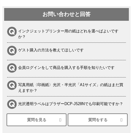
お問い合わせと回答
インクジェットプリンター用の紙はどれを選べばよいです
か？
ゲスト購入の方法を教えてほしいです
会員ログインをして商品を購入する手順を知りたいです
写真用紙〈印画紙〉光沢・半光沢「A1サイズ」の紙はまだ買
えますか？
光沢透明ラベルはブラザーDCP-J528Nでも印刷可能ですか？
質問を見る
質問をする
シルバーペーパーにEPSON EP-30VAで印刷するときの設定
は？