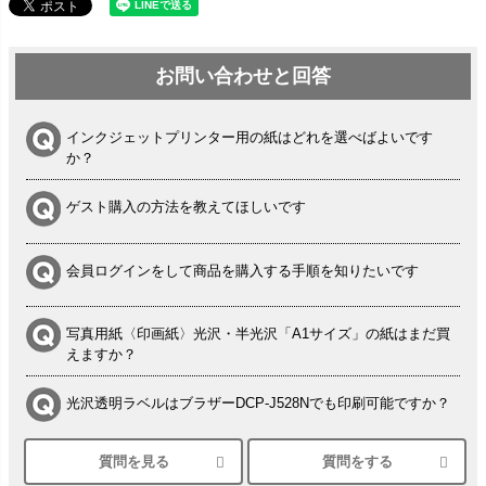
お問い合わせと回答
インクジェットプリンター用の紙はどれを選べばよいです
か？
ゲスト購入の方法を教えてほしいです
会員ログインをして商品を購入する手順を知りたいです
写真用紙〈印画紙〉光沢・半光沢「A1サイズ」の紙はまだ買
えますか？
光沢透明ラベルはブラザーDCP-J528Nでも印刷可能ですか？
質問を見る
質問をする
シルバーペーパーにEPSON EP-30VAで印刷するときの設定