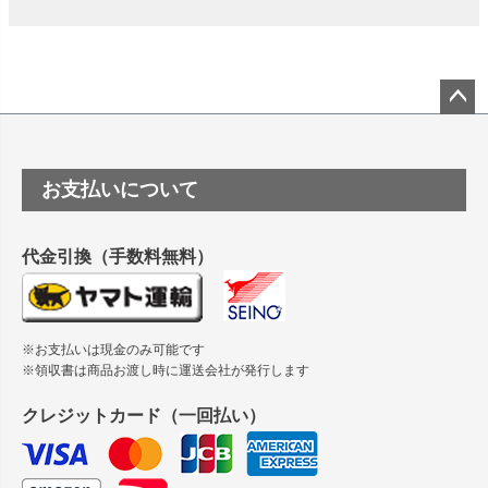
は？
竹尾 DEEP UVヴァンヌーボ スノーホワイトは 大判プリンタ
ーSC-P8050に対応してますか
塩ビのロール紙で離型紙が透明の商品はありますか
ペー
ジト
ップ
つや消し半透明ラベルのロールタイプはありますか？
お支払いについて
へ
縦420mm×横650mmの包装紙に適した紙はありますか？
代金引換（手数料無料）
※お支払いは現金のみ可能です
※領収書は商品お渡し時に運送会社が発行します
クレジットカード（一回払い）