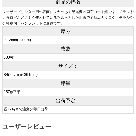
商品の特徴
レーザープリンター用の表面にツヤのある半光沢の両面コート紙です。チラシや
カタログなどによく使われているツルっとした用紙です商品カタログ・チラシや
会社案内・パンフレットに最適です。
厚み：
0.12mm(120μm)
枚数：
500枚
サイズ：
B4(257mm×364mm)
坪量：
157g/平米
出荷予定：
昼12時まで注文分即日出荷
ユーザーレビュー