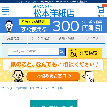
インクジェット用紙・レーザー用紙・ロール紙・ラベルシールの通販サイト
0
MENU
カート
用途で選ぶ
シーンで選ぶ
質感・特徴
サイズ別
プリンター用紙通販TOP
MSスーパーコート紙