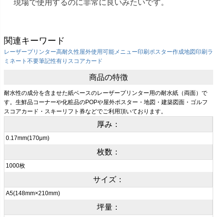
現場で使用するのに非常に良いみたいです。
関連キーワード
レーザープリンター
高耐久性
屋外使用可能
メニュー印刷
ポスター作成
地図印刷
ラ
ミネート不要
筆記性有り
スコアカード
商品の特徴
耐水性の成分を含ませた紙ベースのレーザープリンター用の耐水紙（両面）で
す。生鮮品コーナーや化粧品のPOPや屋外ポスター・地図・建築図面・ゴルフ
スコアカード・スキーリフト券などでご利用頂いております。
厚み：
0.17mm(170μm)
枚数：
1000枚
サイズ：
A5(148mm×210mm)
坪量：