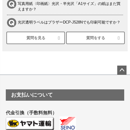
写真用紙〈印画紙〉光沢・半光沢「A1サイズ」の紙はまだ買
えますか？
光沢透明ラベルはブラザーDCP-J528Nでも印刷可能ですか？
質問を見る
質問をする
シルバーペーパーにEPSON EP-30VAで印刷するときの設定
は？
竹尾 DEEP UVヴァンヌーボ スノーホワイトは 大判プリンタ
ーSC-P8050に対応してますか
塩ビのロール紙で離型紙が透明の商品はありますか
ペー
ジト
ップ
つや消し半透明ラベルのロールタイプはありますか？
お支払いについて
へ
縦420mm×横650mmの包装紙に適した紙はありますか？
代金引換（手数料無料）