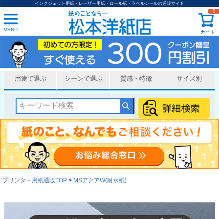
インクジェット用紙・レーザー用紙・ロール紙・ラベルシールの通販サイト
0
MENU
カート
用途で選ぶ
シーンで選ぶ
質感・特徴
サイズ別
プリンター用紙通販TOP
MSアクアW(耐水紙)