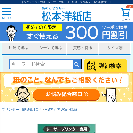
インクジェット用紙・レーザー用紙・ロール紙・ラベルシールの通販サイト
0
MENU
カート
用途で選ぶ
シーンで選ぶ
質感・特徴
サイズ別
プリンター用紙通販TOP
MSアクアW(耐水紙)