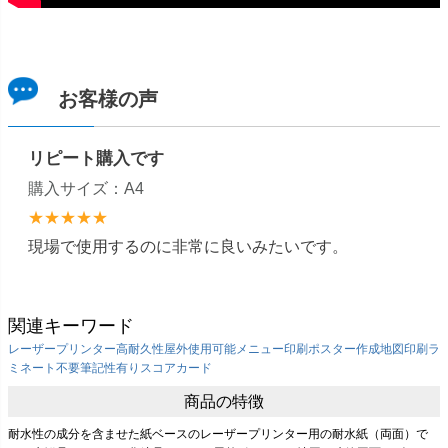
お客様の声
リピート購入です
購入サイズ：A4
★★★★★
現場で使用するのに非常に良いみたいです。
関連キーワード
レーザープリンター
高耐久性
屋外使用可能
メニュー印刷
ポスター作成
地図印刷
ラ
ミネート不要
筆記性有り
スコアカード
商品の特徴
耐水性の成分を含ませた紙ベースのレーザープリンター用の耐水紙（両面）で