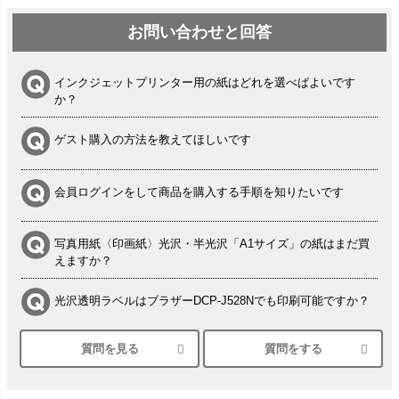
お問い合わせと回答
インクジェットプリンター用の紙はどれを選べばよいです
か？
ゲスト購入の方法を教えてほしいです
会員ログインをして商品を購入する手順を知りたいです
写真用紙〈印画紙〉光沢・半光沢「A1サイズ」の紙はまだ買
えますか？
光沢透明ラベルはブラザーDCP-J528Nでも印刷可能ですか？
質問を見る
質問をする
シルバーペーパーにEPSON EP-30VAで印刷するときの設定
は？