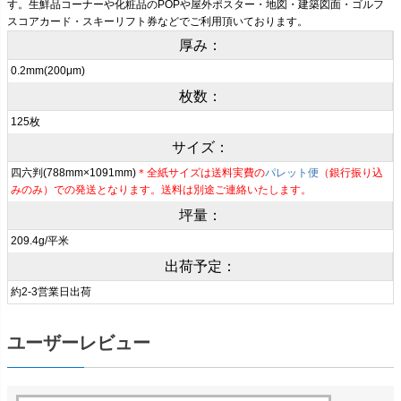
す。生鮮品コーナーや化粧品のPOPや屋外ポスター・地図・建築図面・ゴルフ
スコアカード・スキーリフト券などでご利用頂いております。
厚み：
0.2mm(200μm)
枚数：
125枚
サイズ：
四六判(788mm×1091mm)
＊全紙サイズは送料実費の
パレット便
（銀行振り込
みのみ）での発送となります。送料は別途ご連絡いたします。
坪量：
209.4g/平米
出荷予定：
約2-3営業日出荷
ユーザーレビュー