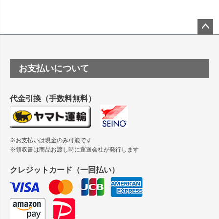
竹尾 DEEP UVヴァンヌーボ スノーホワイトは 大判プリンタ
ーSC-P8050に対応してますか
塩ビのロール紙で離型紙が透明の商品はありますか
ペー
ジト
ップ
つや消し半透明ラベルのロールタイプはありますか？
お支払いについて
へ
縦420mm×横650mmの包装紙に適した紙はありますか？
代金引換（手数料無料）
※お支払いは現金のみ可能です
※領収書は商品お渡し時に運送会社が発行します
クレジットカード（一回払い）