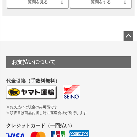
質問を見る
質問をする
シルバーペーパーにEPSON EP-30VAで印刷するときの設定
は？
竹尾 DEEP UVヴァンヌーボ スノーホワイトは 大判プリンタ
ーSC-P8050に対応してますか
塩ビのロール紙で離型紙が透明の商品はありますか
ペー
ジト
ップ
つや消し半透明ラベルのロールタイプはありますか？
お支払いについて
へ
縦420mm×横650mmの包装紙に適した紙はありますか？
代金引換（手数料無料）
※お支払いは現金のみ可能です
※領収書は商品お渡し時に運送会社が発行します
クレジットカード（一回払い）