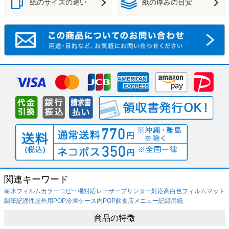
紙のサイズの違い
紙の厚みの目安
関連キーワード
耐水フィルム
カラーコピー機対応
レーザープリンター対応
高白色フィルム
マット
調
筆記適性
屋外用POP
冷凍ケース内POP
飲食店メニュー
記録用紙
商品の特徴