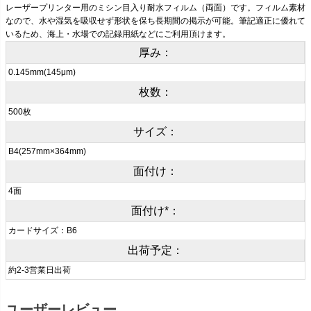
レーザープリンター用のミシン目入り耐水フィルム（両面）です。フィルム素材
なので、水や湿気を吸収せず形状を保ち長期間の掲示が可能。筆記適正に優れて
いるため、海上・水場での記録用紙などにご利用頂けます。
厚み：
0.145mm(145μm)
枚数：
500枚
サイズ：
B4(257mm×364mm)
面付け：
4面
面付け*：
カードサイズ：B6
出荷予定：
約2-3営業日出荷
ユーザーレビュー