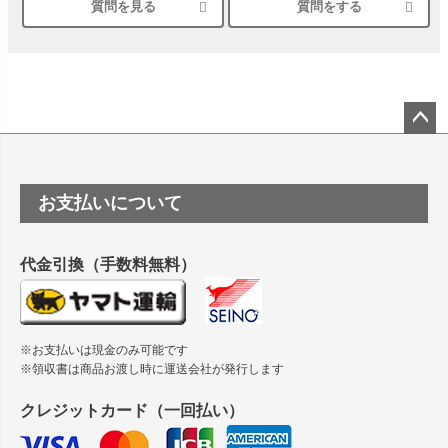
質問を見る
質問をする
シルバーペーパーにEPSON EP-30VAで印刷するときの設定
は？
竹尾 DEEP UVヴァンヌーボ スノーホワイトは 大判プリンタ
ーSC-P8050に対応してますか
塩ビのロール紙で離型紙が透明の商品はありますか
ペー
ジト
ップ
つや消し半透明ラベルのロールタイプはありますか？
お支払いについて
へ
縦420mm×横650mmの包装紙に適した紙はありますか？
代金引換（手数料無料）
※お支払いは現金のみ可能です
※領収書は商品お渡し時に運送会社が発行します
クレジットカード（一回払い）