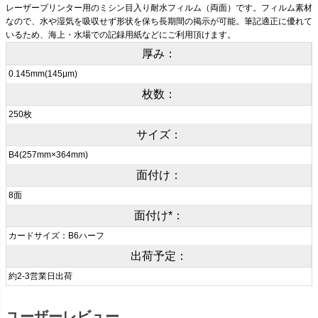
レーザープリンター用のミシン目入り耐水フィルム（両面）です。フィルム素材
なので、水や湿気を吸収せず形状を保ち長期間の掲示が可能。筆記適正に優れて
いるため、海上・水場での記録用紙などにご利用頂けます。
厚み：
0.145mm(145μm)
枚数：
250枚
サイズ：
B4(257mm×364mm)
面付け：
8面
面付け*：
カードサイズ：B6ハーフ
出荷予定：
約2-3営業日出荷
ユーザーレビュー