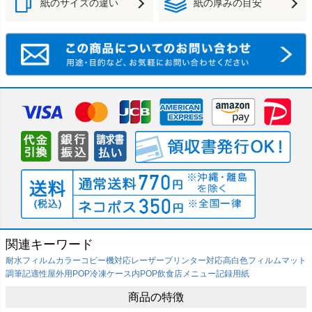
紙のサイズの違い
紙の厚みの目安
関連キーワード
耐水フィルム
カラーコピー機対応
レーザープリンター対応
高白色フィルム
マット
調
筆記適性
屋外用POP
冷凍ケース内POP
飲食店メニュー
記録用紙
商品の特徴