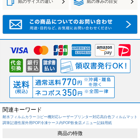
紙のサイズの違い
紙の厚みの目安
関連キーワード
耐水フィルム
カラーコピー機対応
レーザープリンター対応
高白色フィルム
マット
調
筆記適性
屋外用POP
冷凍ケース内POP
飲食店メニュー
記録用紙
商品の特徴