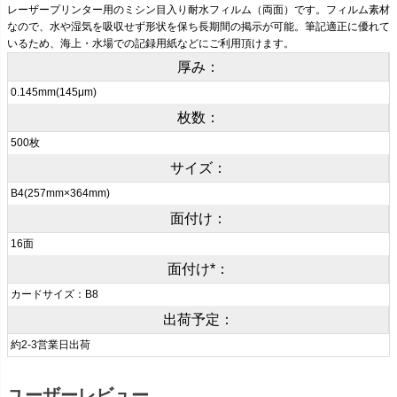
レーザープリンター用のミシン目入り耐水フィルム（両面）です。フィルム素材
なので、水や湿気を吸収せず形状を保ち長期間の掲示が可能。筆記適正に優れて
いるため、海上・水場での記録用紙などにご利用頂けます。
厚み：
0.145mm(145μm)
枚数：
500枚
サイズ：
B4(257mm×364mm)
面付け：
16面
面付け*：
カードサイズ：B8
出荷予定：
約2-3営業日出荷
ユーザーレビュー