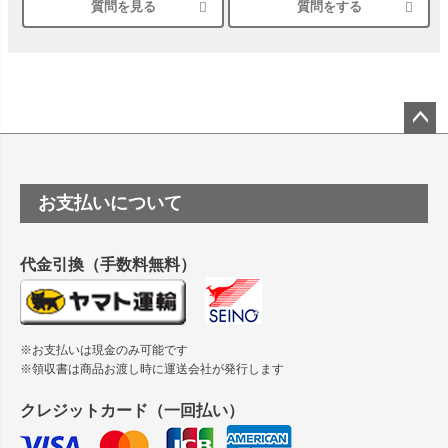
質問を見る
質問をする
シルバーペーパーにEPSON EP-30VAで印刷するときの設定
は？
竹尾 DEEP UVヴァンヌーボ スノーホワイトは 大判プリンタ
ーSC-P8050に対応してますか
塩ビのロール紙で離型紙が透明の商品はありますか
ペー
ジト
ップ
つや消し半透明ラベルのロールタイプはありますか？
お支払いについて
へ
縦420mm×横650mmの包装紙に適した紙はありますか？
代金引換（手数料無料）
※お支払いは現金のみ可能です
※領収書は商品お渡し時に運送会社が発行します
クレジットカード（一回払い）