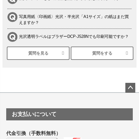
写真用紙〈印画紙〉光沢・半光沢「A1サイズ」の紙はまだ買
えますか？
光沢透明ラベルはブラザーDCP-J528Nでも印刷可能ですか？
質問を見る
質問をする
シルバーペーパーにEPSON EP-30VAで印刷するときの設定
は？
竹尾 DEEP UVヴァンヌーボ スノーホワイトは 大判プリンタ
ーSC-P8050に対応してますか
塩ビのロール紙で離型紙が透明の商品はありますか
ペー
ジト
ップ
つや消し半透明ラベルのロールタイプはありますか？
お支払いについて
へ
縦420mm×横650mmの包装紙に適した紙はありますか？
代金引換（手数料無料）