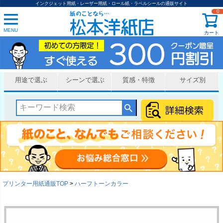
インクジェット用紙・レーザー用紙・ロール紙・ラベルシールの通販サイト
0
MENU
カート
用途で選ぶ
シーンで選ぶ
質感・特徴
サイズ別
プリンター用紙通販TOP
ハーフトーンカラー