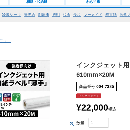
和紙・和紙風
わら半紙
冷凍シール
蛍光紙
剥離紙
透明
和紙
長尺
マーメイド
奉書紙
飲食
薄手」
インクジェット
610mm×20M
商品番号
004-7385
インクジェット
¥
22,000
税込