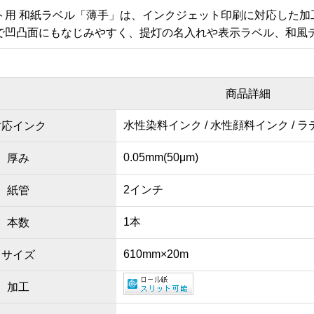
ト用 和紙ラベル「薄手」は、インクジェット印刷に対応した加
で凹凸面にもなじみやすく、提灯の名入れや表示ラベル、和風
商品詳細
水性染料インク / 水性顔料インク / 
対応インク
0.05mm(50μm)
厚み
2インチ
紙管
1本
本数
610mm×20m
サイズ
加工