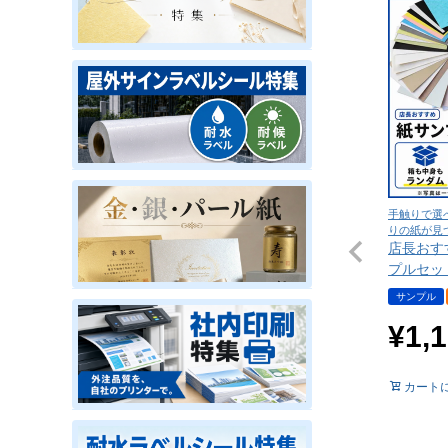
手触りで選
りの紙が見
店長おす
プルセッ
サンプル
¥
1,
カート