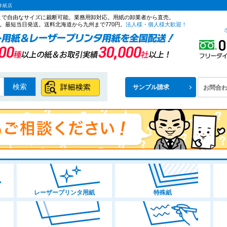
洋紙店
ズまで自由なサイズに裁断可能。業務用卸対応。用紙の卸業者から直売。
。最短当日発送。送料北海道から九州まで770円。
法人様・個人様大歓迎！
検索
サンプル請求
お問合
レーザープリンタ用紙
特殊紙