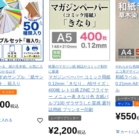
べる、紙の見本箱。お気に入
軽量のマガジン紙 雑誌やコミック制作
やわらかな色
つかるはず
に最適
エコ系デザイ
すめサンプル 「紙サン
マガジンペーパー コミック用紙
和紙ラベル
ト」箱入り
0.12mm「きなり」 A5サイズ：
0.21mm 
400枚 レトロ感 ZINE フライヤ
ル
ネコポス
ー メニュー表 きなり色 古紙パ
レーザープリ
100
ルプ100 ザラザラした質感 週刊
サンプル
ネ
税込
誌用紙 プリンター印刷
¥
550
レーザープリンター
に入れる
¥
2,200
税込
カートに入