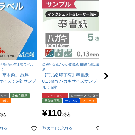
味が魅力の草木染ラベル
伝統的な風合いの奉書紙 和風印刷に最
深い色味と上質な質
ンに
適
印刷に最適
「草木染」 総厚：
【商品名印字有】奉書紙
NTラシャ A
A4サイズ：5枚 サンプ
0.13mm ハガキサイズサンプ
（お試し用紙
ル：5枚
届いてからの
ンター
常備在庫品
インクジェット
レーザープリンター
サンプル
ネコ
コポス
常備在庫品
サンプル
ネコポス
¥
550
税
¥
110
税込
税込
カートに入れ
れる
カートに入れる