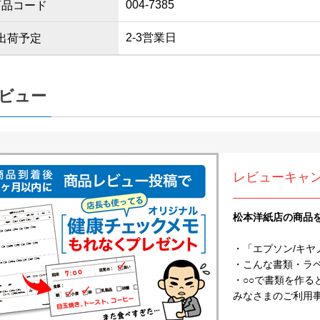
004-7385
商品コード
2-3営業日
出荷予定
ビュー
レビューキャ
松本洋紙店の商品
・「エプソン/キヤ
・こんな書類・ラベル
・○○で書類を作る
みなさまのご利用