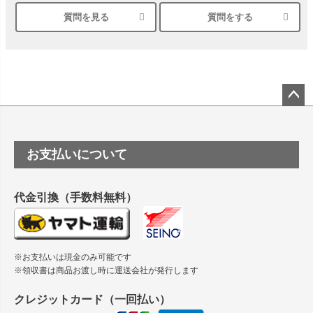
質問を見る
質問をする
シルバーペーパーにEPSON EP-30VAで印刷するときの設定
は？
竹尾 DEEP UVヴァンヌーボ スノーホワイトは 大判プリンタ
ーSC-P8050に対応してますか
塩ビのロール紙で離型紙が透明の商品はありますか
ペー
ジト
ップ
つや消し半透明ラベルのロールタイプはありますか？
お支払いについて
へ
縦420mm×横650mmの包装紙に適した紙はありますか？
代金引換（手数料無料）
※お支払いは現金のみ可能です
※領収書は商品お渡し時に運送会社が発行します
クレジットカード（一回払い）