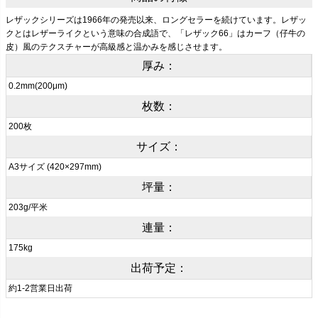
レザックシリーズは1966年の発売以来、ロングセラーを続けています。レザッ
クとはレザーライクという意味の合成語で、「レザック66」はカーフ（仔牛の
皮）風のテクスチャーが高級感と温かみを感じさせます。
厚み：
0.2mm(200μm)
枚数：
200枚
サイズ：
A3サイズ (420×297mm)
坪量：
203g/平米
連量：
175kg
出荷予定：
約1-2営業日出荷