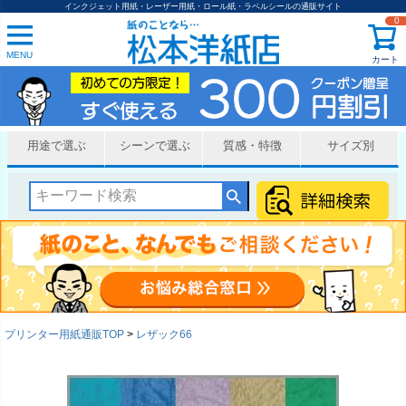
インクジェット用紙・レーザー用紙・ロール紙・ラベルシールの通販サイト
0
MENU
カート
用途で選ぶ
シーンで選ぶ
質感・特徴
サイズ別
プリンター用紙通販TOP
レザック66